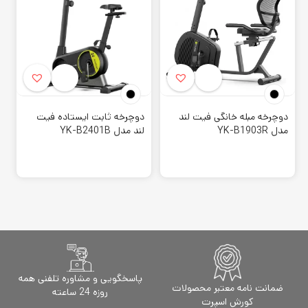
دوچرخه مبله خانگی فیت لند
دوچرخه ثابت ایستاده فیت
مدل YK-B1903R
لند مدل YK-B2401B
پاسخگویی و مشاوره تلفنی همه
ضمانت نامه معتبر محصولات
روزه 24 ساعته
کورش اسپرت