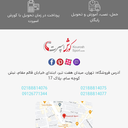
حمل، نصب، آموزش و تحویل
پرداخت در زمان تحویل با کورش
رایگان
اسپرت
آدرس فروشگاه: تهران، میدان هفت تیر، ابتدای خیابان قائم مقام، نبش
کوچه سام، پلاک 17
02188814076
02188814075
09126771344
02188814077