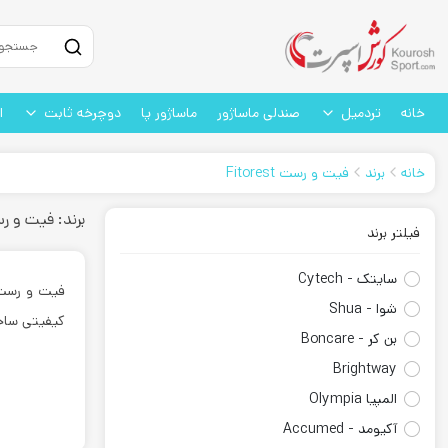
خانه
تردمیل
صندلی ماساژور
ماساژور پا
دوچرخه ثابت
ا
خانه
برند
فیت و رست Fitorest
برند: فیت و رست est
فیلتر برند
سایتک - Cytech
فیت و رست torest
شوا - Shua
کیفیتی ساخ
بن کر - Boncare
Brightway
المپیا Olympia
آکیومد - Accumed