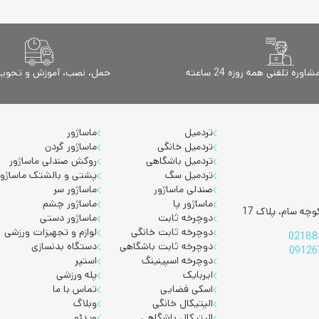
ژگی که در یک صندلی مهم است، استاندارد بودن آن است. متریال با کیفیتی که 
اشد. با استفاده از این برند می توانید به بهترین نحو ماساژ کل بدن بگیرید.
این اگر به دنبال یک محصول مقرون به صرفه و کیفیت مناسب هستید این برند گزی
ه تلفنی همه روزه 24 ساعته
حمل، نصب، آموزش و تحویل 
ند
فیت و رست
در فروشگاه
کورش اسپرت
موجود می باشد که می توانید با مر
وانند نسبت به شرایط و بودجه مورد نظر، بهترین مدل را به شما معرفی کنند. 
.
تردمیل
ماساژور
تردمیل خانگی
ماساژور گردن
کمتر
تردمیل باشگاهی
روکش صندلی ماساژور
تردمیل سگ
پشتی و بالشتک ماساژور
صندلی ماساژور
ماساژور سر
ماساژور پا
ماساژور چشم
چه سام، پلاک 17
دوچرخه ثابت
ماساژور دستی
دوچرخه ثابت خانگی
لوازم و تجهیزات ورزشی
02188
دوچرخه ثابت باشگاهی
دستگاه بدنسازی
09126
دوچرخه اسپینینگ
استپر
ایربایک
پله ورزشی
اسکی فضایی
تماس با ما
الپتیکال خانگی
وبلاگ
الپتیکال باشگاهی
ویدئو