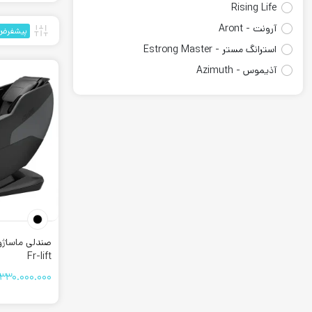
Rising Life
آرونت - Aront
پیشفرض
استرانگ مستر - Estrong Master
آذیموس - Azimuth
atemi
Circle
DHZ Fitness
معرفی برند
EMH Fitness
فیت لند Fitland
این برند سال 1403 در تهران تاسیس شد. مح
Ford Fitness - فورد فیتنس
شرکت به فرو
Gymax
حوضه ی تول
Gymost
به ش
Fr-lift
Livestrong
تمام 
330.000.000
پرو آی فیت Pro i Fit
صندلی ماساژور t
Xfitrig