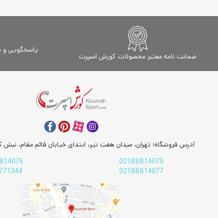
آی رست - iRest
مهم ترین وی
آی ریلکس - i Relax
بدن داشته ب
توربو فیت TurboFit
باشد. بنابر
پاسخگویی و مشاور
آیرون مستر - Iron Master
محصولات بر
ضمانت نامه معتبر محصولات کورش اسپرت
ادونتک-Advantek
مجموعه می ت
فیت و رست Fitorest
تجربه نمایید
ام بی اچ MBH
اورلرد OverLord
ایمپالس Impulse
اینسایت Insight Fitness
آدرس فروشگاه: تهران، میدان هفت تیر، ابتدای خیابان قائم مقام، نبش کو
بادی اسکالپچر Body Sculpture
814076
02188814075
بادی کر - Bodycare
771344
02188814077
بست رست - Best Rest
بلکر Belker
پاندا - Panda