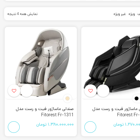
ف
ویژه
غیر ویژه
نمایش همه 4 نتیجه
بل قبولی می باشند. همچنین محصولات
فیت و رست
همراه با گارانتی این
 و گارانتی در بین افراد محبوب شده است. به طور کلی برند
Fitorest
در
د تا بهترین دستگاه را به مردم ارائه دهد.
 ماساژور فیت و رست مدل
صندلی ماساژور فیت و رست مدل
ه نمایید. مشاورین ما با توجه به دسترسی به موجودی کل بازار و
Fitorest Fr-1311
Fitorest Fr
د.
1.270.0
تومان
1.380.000.000
تومان