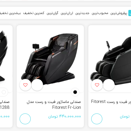
پرفروش‌ترین
محبوب‌ترین
جدیدترین
ارزان‌ترین
گران‌ترین
کمترین تخفیف
بیشترین تخفی
 فیت و رست Fitorest
صولات (
ماساژور
) این برند دارای کیفیت قا
ش میرسند. این برند به تازگی شروع به کار کرده است اما به دلیل کیفیت خوب
ید
صندلی ماساژ
می باشد. به همین دلیل تمام تمرکز خود را بر این محصول می گذار
صندلی ماساژور فیت و رست Fitorest
صندلی ماساژور فیت و رست مدل
صندلی
ما توصیه میکنیم با تماس با کورش اسپرت از مشاوره تخصصی همکاران ما استفاد
-1288
Fitorest Fr-Lion
برند های معتبر میتوانند نزدیک ترین محصول به نیاز ها و بودجه شما را معرفی کنن
تومان
440.000.000
تومان
00.000
Fitores