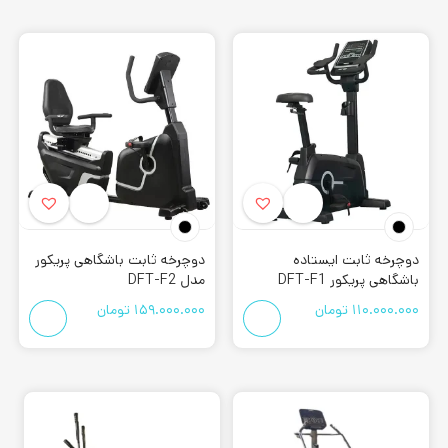
این دستگاه باید دارای استاندارد های جهانی باشد. چرا که تاثیرات
مستقیمی در ستون فقرات خواهد گذاشت. به همین دلیل برند
پریکور Precor
سعی بر این داشته است تا از متریال با کیفیت و
استاندارد در
پله ورزشی
های خود استفاده کند. به همین دلیل
علاقه مندان به این دستگاه می توانند با خیال آسوده از آن استفاده
کنند.
اسکی فضایی پریکور Precor
از محصولات دیگر این برند می توان به
اسکی فضایی
های آن اشاره
نمایید. این دستگاه تمام نقاط بدن را در حین تمرین درگیر می کند.
دوچرخه ثابت ایستاده
دوچرخه ثابت باشگاهی پریکور
باشگاهی پریکور DFT-F1
مدل DFT-F2
به همین دلیل تاثیر بسیاری در رسیدن به تناسب اندام ایده آل
110.000.000
تومان
159.000.000
تومان
دارد.
دوچرخه ثابت پریکور
اگر قصد خرید انواع
دوچرخه ثابت
را دارید، محصولات برند
Precor
گزینه ی مناسبی به شمار می رود. این محصول یکی از کاربردی ترین
تجهیزات ورزشی در دسته ی هوازی به شمار می رود. به همین دلیل