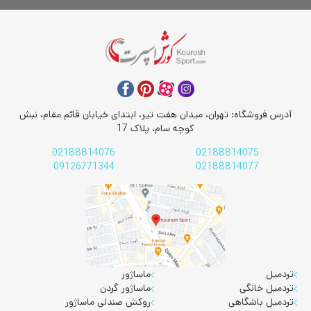
آدرس فروشگاه: تهران، میدان هفت تیر، ابتدای خیابان قائم مقام، نبش
کوچه سام، پلاک 17
02188814076
02188814075
09126771344
02188814077
تردمیل
ماساژور
تردمیل خانگی
ماساژور گردن
تردمیل باشگاهی
روکش صندلی ماساژور