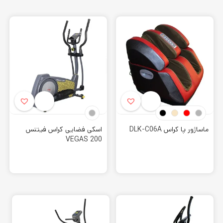
البته این محصولات نیز در ایران و زیر نظر کراس اسپرت مونتاژ شده
و با لوگو این شرکت به فروش می رسد. فروشگاه بزرگ
کورش
اسپرت
محصولات این کمپانی معتبر را در تهران و تمام نقاط ایران با
خدمات تخصصی به فروش می رساند. شما می توانید برای خرید
این برند و یا صدها برند معتبر دیگر به صورت آنلاین و یا حضوری از
فروشگاه ما اقدام به خرید نمایید. همچنین این امکان برای شما
فراهم است تا با تماس با ما از مشاوره رایگان متخصصین و
راهنمایی های آنها بهره برده و با آگاهی بیشتر اقدام به خرید
نمایید. همچنین کامل ترین توضیحات مربوط به برندها، محصولات
ماساژور پا کراس DLK-C06A
اسکی فضایی کراس فیتنس
VEGAS 200
و مقالات را در سایت ما میابید.
کمتر