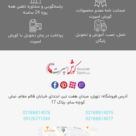
پاسخگویی و مشاوره تلفنی همه
ضمانت نامه معتبر محصولات
روزه 24 ساعته
کورش اسپرت
حمل، نصب، آموزش و تحویل
پرداخت در زمان تحویل با کورش
رایگان
اسپرت
آدرس فروشگاه: تهران، میدان هفت تیر، ابتدای خیابان قائم مقام، نبش
کوچه سام، پلاک 17
02188814076
02188814075
09126771344
02188814077