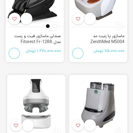
ماساژور پا زنیت مد
صندلی ماساژور فیت و رست
ZenithMed M5004
مدل Fitorest Fr-1288
75.000.000
تومان
1.270.000.000
تومان