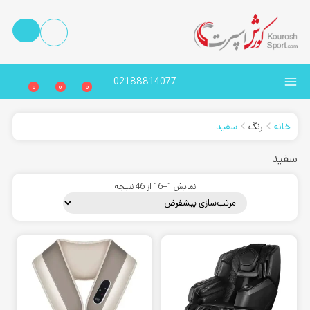
02188814077
0
0
0
خانه
رنگ
سفید
سفید
نمایش 1–16 از 46 نتیجه