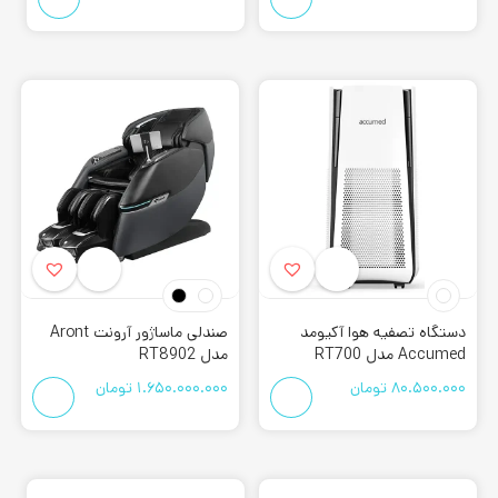
دستگاه تصفیه هوا آکیومد
صندلی ماساژور آرونت Aront
Accumed مدل RT700
مدل RT8902
80.500.000
تومان
1.650.000.000
تومان