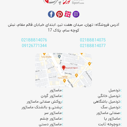
آدرس فروشگاه: تهران، میدان هفت تیر، ابتدای خیابان قائم مقام، نبش
کوچه سام، پلاک 17
02188814076
02188814075
09126771344
02188814077
تردمیل
ماساژور
تردمیل خانگی
ماساژور گردن
تردمیل باشگاهی
روکش صندلی ماساژور
تردمیل سگ
پشتی و بالشتک ماساژور
صندلی ماساژور
ماساژور سر
ماساژور پا
ماساژور چشم
دوچرخه ثابت
ماساژور دستی