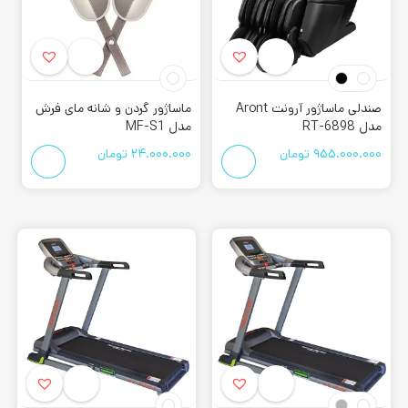
صندلی ماساژور آرونت Aront
ماساژور گردن و شانه مای فرش
مدل RT-6898
مدل MF-S1
955.000.000
تومان
24.000.000
تومان