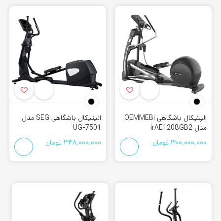
Elliptical exercise trainers:
تمرین دهنده ورزشی بیضی شکل
حرکت الپتیکال
حرکت این دستگاه به صورت بیضی می باشد. این محصول تلفیقی
از دوچرخه ثابت و تردمیل است. به همین دلیل برای رسیدن به
تناسب اندام مورد نظر نیز موثر می باشد. زیرا می تواند اکثر نواحی
بدن را درگیر کند. همچنین یکی از نواحی که بسیار تحت تاثیر این
ورزش قرار میگیرد، چربی های زیر شکم است.
قیمت اسکی فضایی
الپتیکال باشگاهی OEMMEBi
الپتیکال باشگاهی SEG مدل
مدل irAE1208GB2
UG-7501
اگر برای خرید
اسکی فضایی
به دنبال یک فروشگاه معتبر با قیمت
300.000.000
تومان
348.000.000
تومان
مناسب میگردید، کورش اسپرت بهترین انتخاب برای شما میباشد.
چرا که این مجموعه تا به امروز سعی بر این داشته است تا بهترین
برند های بازار را به مشتریان عزیز ارائه دهد. همچنین محصولات این
فروشگاه دارای گارانتی معتبر و خدمات پس از فروش میباشد. به
همین دلیل سبب میشود اعتماد مشتریان را به خود جلب کند.
علاوه بر آن ارسال و نصب رایگان از مزایای دیگر این فروشگاه