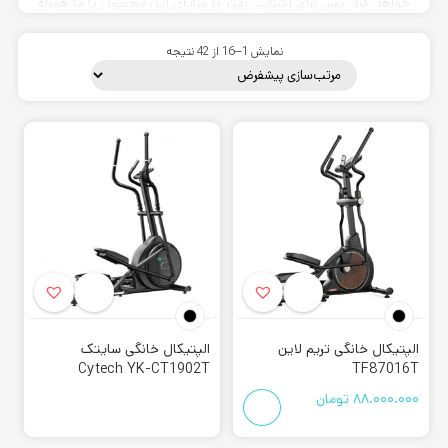
خواهد کرد. پس برای آشنایی بهتر با مزایای این محصول با ما همراه
باشید.
نمایش 1–16 از 42 نتیجه
دستگاه الپتیکال خانگی
الپتیکال
به زبان انگلیسی است و نام دیگر این محصول در زبان
فارسی “
اسکی فضایی
” میباشد. دلیل این نام گذاری نیز به دلیل
شباهت نوع تمرین به روی اسکی در برف میباشد. تمرین بر روی این
الپتیکال خانگی تریم لاین
الپتیکال خانگی سایتک
دستگاه عملکردی شبیه به سه ورزش دوچرخه سواری، اسکی و دو
Cytech YK-CT1902T
TF87016T
میباشد. تمرین بر روی انواع
الپتیکال خانگی
میتواند بیشترین
88.000.000
تومان
میزان چربی سوزی، افزایش استقامت و عضله سازی را به همراه