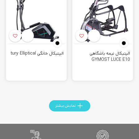
علاوه بر آن برای کسانی که توانایی مراجعه حضوری را ندارند، می
توانند در داخل سایت این مجموعه، تمام اطلاعات کامل محصولات
را مشاهده و با یکدیگر مقایسه کنند. همچنین با تماس تلفنی با
مشاورین کورش اسپرت خرید بهتری را تجربه کنند.
خرید الپتیکال خانگی
برای خرید انواع
اسکی فضایی خانگی،
تردمیل خانگی و
دوچرخه
الپتیکال نیمه باشگاهی
الپتیکال خانگی tury Elliptical
GYMOST LUCE E10
ثابت خانگی
با بهترین قیمت و برند های برتر روز دنیا در فروشگاه
بزرگ کورش اسپرت، حتما قبل از سفارش اطلاعات دقیق محصولات
را مطالعه نمایید. هنگام خرید این دستگاه باید به نکات مهمی
توجه کرد. چرا که این دستگاه عضلات بسیاری را در بدن درگیر
میکند. به همین دلیل باید استاندارد های لازم را داشته باشد. در
نمایش بیشتر
نتیجه خرید این دستگاه از فروشگاه معتبر ضرورت دارد.
فروشگاه حضوری اسکی فضایی خانگی
فروشگاه
کورش اسپرت
با تلاش بسیار توانسته برترین برندهای روز