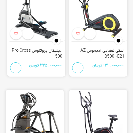
الکترومگنتی:
تنظیم شدت سختی در این مدل به صورت اتومات
انجام شده است. در نتیجه معمولا دارای تعدادی برنامه های تمرینی
میباشد که باعث افزایش قیمت آن نسبت به مدل مگنتی میشود.
قیمت دستگاه الپتیکال خانگی
برای خرید این
الپتیکال خانگی
، بهتر است موارد مهمی که از
اسکی فضایی آذیموس AZ
الپتیکال پروتئوس Pro Cross
دستگاه انتظار دارید را بدانید. اما باید این مورد را در نظر داشته
500
8500 -E21
باشید که هر چقدر ویژگی های محصول بیشتر شود، در نتیجه
130.000.000
تومان
325.000.000
تومان
قیمت بالاتری خواهد داشت. اگر به دنبال خرید دستگاهی مقرون به
صرفه و در عین حال با کیفیت هستید، بهتر است ابتدا با مشاورین
مجموعه کورش اسپرت در ارتباط باشید تا بتوانید محصولی با
متریال بسیار مناسب و استاندارد را با قیمت کمتر برای خود تهیه
کنید.
بهترین الپتیکال خانگی
لازم به ذکر است اگر بیشتر از 140 کیلوگرم وزن داشته باشید، بهتر