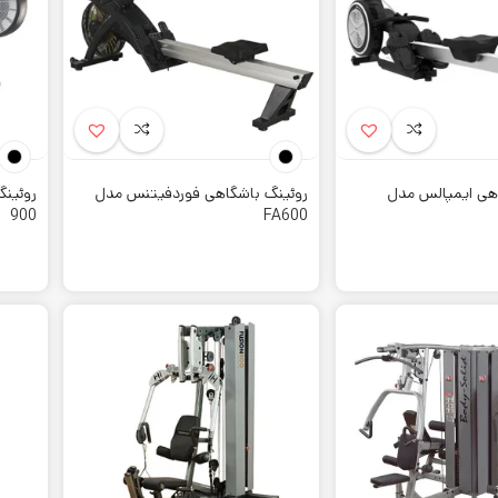
دنسازی خانگی
که این نوع لوازم از موتورها و لوازم الکتریکی خاصی استفاده نمیکنند، کشور سا
رین
لوازم و تجهیزات ورزشی
موجود باشد. در بین این محصولات انواع کشور های سا
وعی که در آنها اهمیت دارد تحمل وزن، کارایی و کیفیت متریال مصرفی میباشد
دنسازی هیرو
هی ایمپالس مدل
روئینگ باشگاهی فوردفیتنس مدل
 بهترین برند های دستگاه های بدنسازی است که می توانید آن را تهیه نمایید. چرا
900
FA600
 های این کمپانی دارای استاندارد بسیار بالایی می باشند. بنابراین افراد می توان
دنسازی
قابل توجه است، باید برنامه تمرینی اصولی را دنبال نمود تا تمرینی مفید داش
ه های تمرینی از آنها بگیرید. معمولا برنامه های تمرینی برای یک ماه تدوین میش
نسازی ماتریکس
ل خرید تجهیزات بدنسازی از یک برند جهانی و با کیفیت هستید، محصولات ماتری
ورد توجه افراد بسیاری قرار گرفته است. چرا که علاوه بر همه ی این ویژگی ها دارا