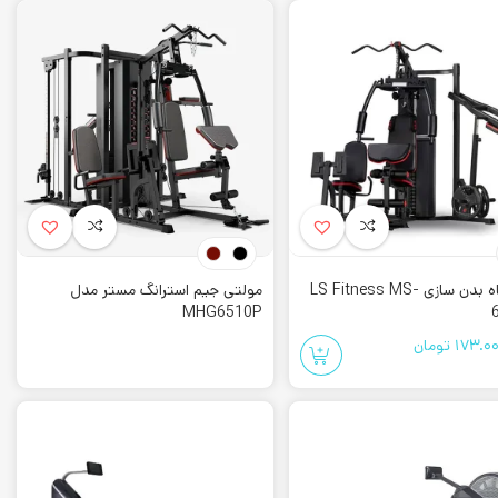
ینه ی کمتری نسبت به مدل های جداگانه دارد.
 چرا که هر چقدر افراد بتوانند تمرینات متنوع تری را با آن انجام دهند،
اری آن نیز می باشد.
لفی باید توجه داشت. این نوع دستگاه ها معمولا امکان انجام چند حرکت
دستگاه بدن سازی LS Fitness MS-
مولتی جیم استرانگ مستر مدل
MHG6510P
173.00
تومان
و حتی جلو بازو