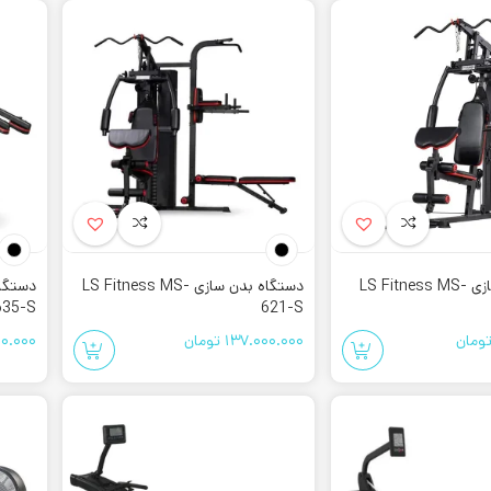
چند کاره بودن آن اشاره داشت که فضای کمتری را اشغال می کند. علاوه بر آن هز
تگاه بدنسازی
لی که ممکن است در قیمت این تجهیزات بدنسازی موثر باشد، چند کاره بودن آن است.
 پیدا می کند. علاوه بر آن، میزان تحمل وزن یکی از موارد دیگر مرتبط به قیمت گذ
گاه بدنسازی
واع
دستگاه بدنسازی
خانگی و یا باشگاهی چند کاره با قیمت مناسب به نکات مخت
وت را برای کاربر فراهم میکنند. این حرکات به چند دسته تقسیم میشوند:
دستگاه بدنسازی LS Fitness MS-
دستگاه بدن سازی LS Fitness MS-
ه هارتل
635-S
621-S
راز نشست
ومان
137.000.000
تومان
0.000
در ارتفاع های مختلف
استفاده از هارتل و یا دمبل
متحرک برای استفاده های مختلف مانند: سرشانه، پرس سینه، بالا سینه، زیر سینه 
نار این محصول از
پله ورزشی
نیز برای تکمیل تمرین استفاده می شود.