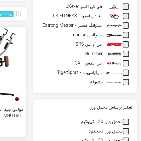
جی کی اکسر JKexer
پیشفرض
لطیفی اسپرت LS FITNESS
استرانگ مستر - Estrong Master
ایمپالس Impulse
اس آر اس SRS
Hummer
جی ایکس - GX
تایگراسپرت - TigerSport
متفرقه
Gymax
دستگاه ب
سایتک - Cytech
فیلتر براساس تحمل وزن
با خرید یک
د
مولتی جیم اس
یونیورسال - Universal
MHG1601
دستگاه، مح
Ford Fitness - فورد فیتنس
تحمل وزن 130 کیلوگرم
دستگاه چ
لیدر اسپرت Leader Sport
تحمل وزن نامحدود
این وسیله ی
تحمل وزن 150 کیلوگرم