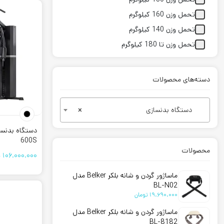
می توان به 
تحمل وزن 160 کیلوگرم
قیمت دس
تحمل وزن 140 کیلوگرم
تحمل وزن تا 180 کیلوگرم
یکی از عوام
ارزش بیشتری
دسته‌های محصولات
خرید دست
برای خرید ان
دستگاه بدنسازی
×
تمرینی متفا
نگهدارند
600S
ضمیمه د
محصولات
106.000.000
ت
سیم کش 
ماساژور گردن و شانه بلکر Belker مدل
میز برای 
BL-N02
میز های 
19.690.000
تومان
همچنین در ک
ماساژور گردن و شانه بلکر Belker مدل
BL-8182