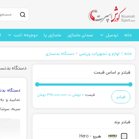
خانه
تردمیل
صندلی ماساژور
ماساژور پا
دوچرخه ثابت
ا
خانه
لوازم و تجهیزات ورزشی
دستگاه بدنسازی
دستگاه بدنسا
فیلتر بر اساس قیمت
دستگاه بدن
حداقل
حداکثر
قیمت:
0 تومان
—
298.000.000 تومان
فیلتر
نمایید و به
قیمت
قیمت
سینه، سرشان
فیلتر برند
هیرو - Hero