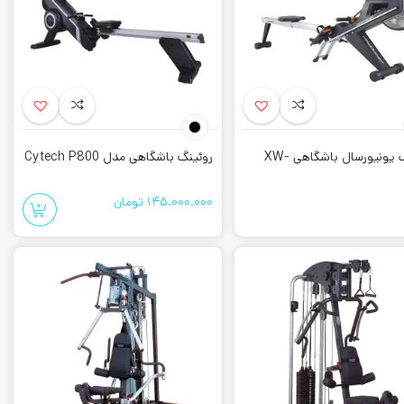
زنده آن اهمیت چندانی برای خریداران آن ندارد. در سایت کورش اسپرت سعی
زنده مانند ساخت چین، اروپا و آمریکا و حتی ایران نیز به چشم میخورد.
.
روئینگ یونیورسال باشگاهی XW-
روئینگ باشگاهی مدل Cytech P800
 که قطعات به کار رفته در آن از کیفیت بسیار بالایی برخوردار است. علاوه
ند با خیال آسوده از این محصولات استفاده کنند.
145.000.000
تومان
ت. شما میتوانید با مربی خود و یا مربی هایی که در دسترس هستند مشاوره
وند که بعد از اتمام دوره باید دوباره به مربی مراجعه کرده و برنامه جدید
کس پیشنهاد می شود. این محصول به دلیل کیفیت بسیار بالایی که دارد در
ی طراحی نوآورانه ای نیز می باشد.