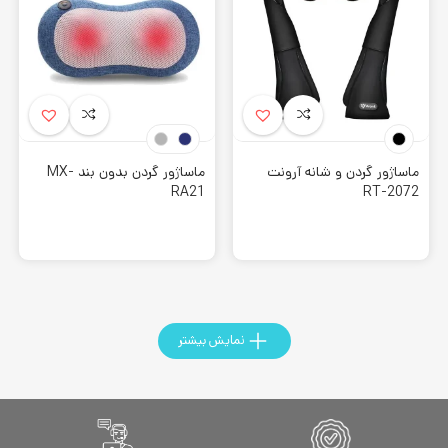
حرارت در بعضی دستگاه ها توسط مادون قرمز انجام میپذیرد که
قابلیت ویژه ای میباشد.
کیسه های هوا:
باعث اعمال فشار بیشتر و افزایش جربان خون
میشوند.
روکش صندلی ماساژور
نیز از عملکرد مشابهی با انواع این نوع
ماساژور گردن و شانه آرونت
ماساژور گردن بدون بند MX-
ماساژور بهره مند است. علاوه بر آن میتواند کمر را نیز ماساژ دهد.
RA21
RT-2072
نمایش بیشتر
انواع ماساژور گردن
این نوع دستگاه، به نمونه های مختلفی تقسیم بندی می شود که
هر کدام برای قسمت هایی از بدن به طور تخصصی موثر می باشد.
موارد زیر نمونه هایی از این ماساژور می باشد: