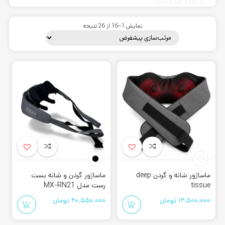
پرداخته شده است.
نمایش 1–16 از 26 نتیجه
بهترین ماساژور گردن
این محصول دارای مدل های متفاوتی می باشد که هر کدام از آن ها
ویژگی های منحصر به فردی دارند. به همین دلیل برای اطلاعات
بیشتر ادامه ی مطالب را مطالعه نمایید. شما میتوانید محصولات
مختلف را با هم بررسی کنید، اطلاعات دقیق آنها را مقابل یکدیگر
قرار دهید و بعد از سفارش هزینه آن را در هنگام تحویل پرداخت
ماساژور شانه و گردن deep
ماساژور گردن و شانه بست
کنید. همچنین امکان تماس با فروشگاه و یا مراجعه به شوروم
tissue
رست مدل MX-RN21
کورش اسپرت به صورت حضوری نیز مهیا میباشد.
12.500.000
تومان
20.550.000
تومان
ماساژور گردن