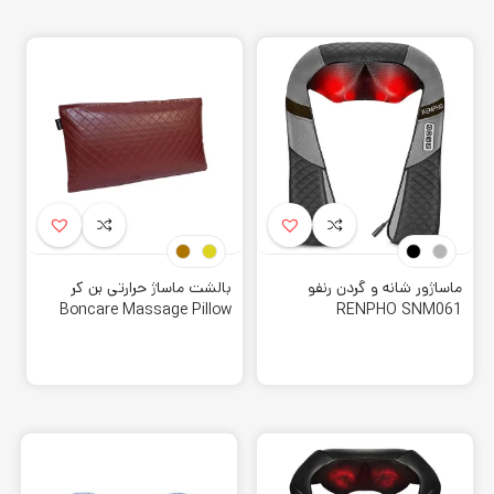
نیز کمک می کند. بنابراین کسانی که گردن درد شدید دارند و ساعت
های زیادی از گوشی و لپ تاپ استفاده می کنند، می توانند برای
رفع این مشکلات، از این دستگاه کاربردی استفاده نمایند.
انواع قابلیت های ماساژور گردن
برخی ویژگی هایی که در این نوع ماساژور قرار دارد، در کیفیت
ماساژ و عملکرد آن تاثیر می گذارد. به همین دلیل ابتدا باید با آن
ها آشنا شوید تا بتوانید یک محصول متناسب با نیاز خود را پیدا
کنید. گزینه های زیر نمونه ای از این ویژگی ها می باشد.
ماساژور شانه و گردن رنفو
بالشت ماساژ حرارتی بن کر
ویبراتور:
با ایجاد لرزش در بافت ماهیچه ها باعث باز شدن
Boncare Massage Pillow
RENPHO SNM061
گرفتگی ها و تغویت عضلات میشوند.
S1 Warm
غلطک ها:
که میتوانند ماساژی عمیق را ارائه دهند، و بعضی از
مدل ها به قابلیت ماساژ سه بعدی نیز مجهز میباشند.
نوع ماساژ:
مانند تمام ماساژور ها در مدل های متفاوت از مکانیز
های مختلفی استفاده میشود.
حرارت دهی:
حرارت در زمان ماساژ فواید طبی زیادی دارد، اعمال