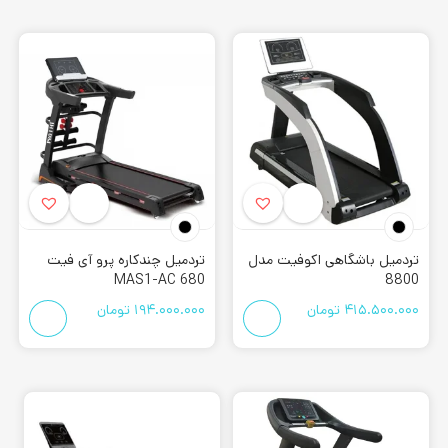
تردمیل موتور AC باشگاهی و خانگی
جالب است بدانید شما می توانید در بازار ایران که استاندارد خاصی
بر آن حاکم نیست، مدل های موتور AC خانگی را نیز پیدا کنید. البته
این مدل ها باید از اینورتر با کیفیت بالا و موتور بهینه سازی شده
بهره مند باشند. بنابراین برای اطمینان از این موضوع مهم، بهتر است
با کارشناسان ما تماس بگیرید. شما می توانید با تماس با مشاورین
ما درباره انواع مدل های تردمیل اطلاعات لازم را کسب نمایید.
مدل هایی از تردمیل های خانگی در فروشگاه
کورش اسپرت
موجود
تردمیل باشگاهی اکوفیت مدل
تردمیل چندکاره پرو آی فیت
می باشند که دارای همچین موتوری هستند. البته ما، با بررسی این
MAS1-AC 680
8800
دستگاه ها و گرفتن نظر از کارشناسان توانستیم کارایی و دوام آن ها
415.500.000
تومان
194.000.000
تومان
را بررسی کنیم. همان طور که قبل تر گفتیم استفاده از این نوع
موتور برای تمرین در منزل، مستلزم شرایط ویژه ای است که باید در
تولید آن رعایت شده باشد.
فروشگاه تخصصی تردمیل