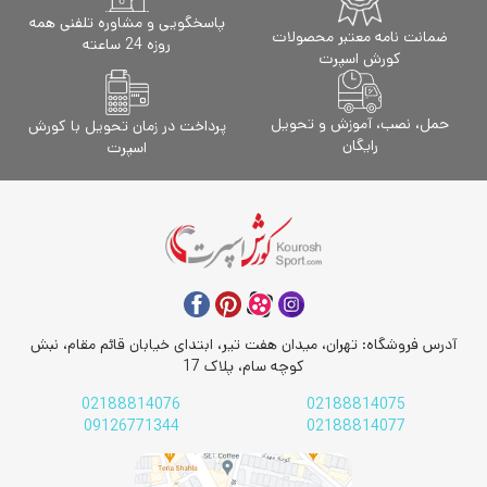
پاسخگویی و مشاوره تلفنی همه
ضمانت نامه معتبر محصولات
روزه 24 ساعته
کورش اسپرت
حمل، نصب، آموزش و تحویل
پرداخت در زمان تحویل با کورش
رایگان
اسپرت
آدرس فروشگاه: تهران، میدان هفت تیر، ابتدای خیابان قائم مقام، نبش
کوچه سام، پلاک 17
02188814076
02188814075
09126771344
02188814077