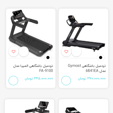
تردمیل باشگاهی Gymost
تردمیل باشگاهی المپیا مدل
مدل 6841EA
FA-9100
360.000.000
تومان
325.000.000
تومان