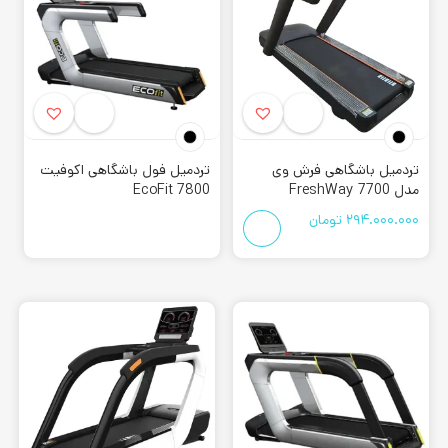
آیا قصد خرید
تردمیل موتور AC
باشگاهی را دارید؟ و یا به دلیل
وزن یا جمعیت زیاد خانواده به دنبال تردمیل خانگی، اما با موتور
باشگاهی هستید؟ در این فروشگاه می توانید کامل ترین اطلاعات
محصولات را به همراه بررسی های کلی مطالعه نمایید. دز نتیجه با
بیشتر نمودن اطلاعات خود به نتیجه گیری درستی برسید. اما به
شما توصیه میکنیم راه راحت تر را انخاب کنید و به فروشگاه ما
تردمیل باشگاهی فرش وی
تردمیل فول باشگاهی اکوفیت
مدل 7700 FreshWay
EcoFit 7800
مراجعه نمایید؛ اگر امکان مراجعه ندارید با ما تماس بگیرید.
294.000.000
تومان
کارشناسان ما با اطلاع از شرایط
تردمیل
های موجود، بازخورد
مشتریان و موجودی بازار می توانند بهترین گزینه ها را به شما
معرفی نمایند. در این صفحه از فروشگاه می توانید انواع تجهیزات
هوازی باشگاهی و خانگی را مشاهده کنید و با بهترین قیمت و
گارانتی خرید خود را به صورت حضوری یا آنلاین انجام دهید.
کمتر