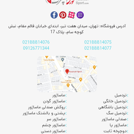
آدرس فروشگاه: تهران، میدان هفت تیر، ابتدای خیابان قائم مقام، نبش
کوچه سام، پلاک 17
02188814076
02188814075
09126771344
02188814077
تردمیل
ماساژور
تردمیل خانگی
ماساژور گردن
تردمیل باشگاهی
روکش صندلی ماساژور
تردمیل سگ
پشتی و بالشتک ماساژور
صندلی ماساژور
ماساژور سر
ماساژور پا
ماساژور چشم
دوچرخه ثابت
ماساژور دستی