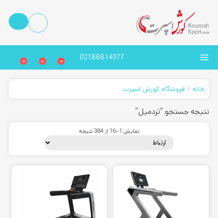
02188814077
0
0
0
خانه
فروشگاه کورش اسپرت
نتیجه جستجو “تردمیل”
نمایش 1–16 از 384 نتیجه