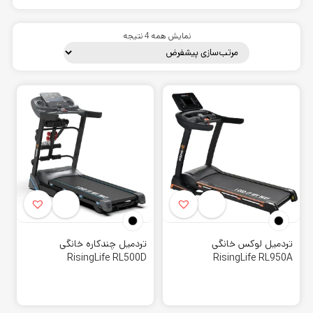
نمایش همه 4 نتیجه
معرفی برند Rising Life
این برند یکی از کمپانی هایی می باشد که توانسته است محصولات
هوازی با کیفیت بالایی را تولید کند. نمونه های خانگی و باشگاهی
این برند محبوبیت بسیاری در بین ورزشکاران دارد. زیرا نسبت به
متریال با کیفیتی که دارد، قیمت دستگاه های آن بسیار مقرون به
تردمیل لوکس خانگی
تردمیل چندکاره خانگی
RisingLife RL500D
RisingLife RL950A
صرفه می باشد.
تردمیل رایزینگ لایف