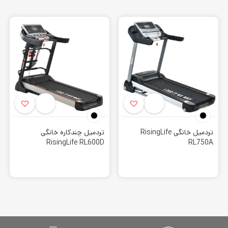
تردمیل
های
Rising Life
محصول پر کاربرد این کمپانی به شمار می
رود. دستگاه های این مجموعه طرفداران بسیاری در بین مردم دارد.
این کمپانی با تنوع بسیاری که در انواع تردمیل دارد، می تواند توجه
افراد را به خود جذب کند. زیرا از متریال با کیفیت و پیشرفته ای
برای بالا بردن سطح دستگاه ها استفاده می کند.
اگر به دنبال تهیه محصولات ورزشی و بدنسازی هستید، خرید از
فروشگاه
کورش اسپرت
گزینه ی مناسبی به شمار می رود. چرا که تا
به امروز سعی بر این داشته است تا محصولاتی با بهترین برند های
جهانی را موجود کند.
تردمیل خانگی RisingLife
تردمیل چندکاره خانگی
RisingLife RL600D
RL750A
کمتر