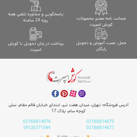
پاسخگویی و مشاوره تلفنی همه
ضمانت نامه معتبر محصولات
روزه 24 ساعته
کورش اسپرت
حمل، نصب، آموزش و تحویل
پرداخت در زمان تحویل با کورش
رایگان
اسپرت
آدرس فروشگاه: تهران، میدان هفت تیر، ابتدای خیابان قائم مقام، نبش
کوچه سام، پلاک 17
02188814076
02188814075
09126771344
02188814077