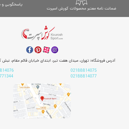
پاورلند - Powerland
پاسخگویی و مشاور
ضمانت نامه معتبر محصولات کورش اسپرت
پاورمکس - Powermax
پروتئوس - Proteus
پروفرم - PROFORM
پروفیتنس ProFitness
پریکور Precor
تایتان فیتنس Titan Fitness
آدرس فروشگاه: تهران، میدان هفت تیر، ابتدای خیابان قائم مقام، نبش کو
تایگراسپرت - TigerSport
814076
02188814075
کیوتیک qtick
771344
02188814077
تکنو فیت Technofit
تیونر - TUNER
جی ایکس - GX
جی کی اکسر JKexer
جیمزل Gymzel
دبلیو ان کیو - WNQ