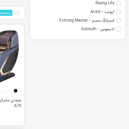
Rising Life
آرونت - Aront
پیشفرض
استرانگ مستر - Estrong Master
آذیموس - Azimuth
atemi
Circle
DHZ Fitness
EMH Fitness
فیت لند Fitland
Ford Fitness - فورد فیتنس
معرفی برند
Gymax
این برند مح
Gymost
برای باشگاه
A70
Livestrong
ماساژ تمامی
پرو آی فیت Pro i Fit
Xfitrig