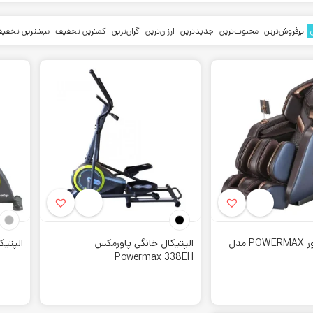
پرفروش‌ترین
محبوب‌ترین
جدیدترین
ارزان‌ترین
گران‌ترین
کمترین تخفیف
بیشترین تخفی
 پاورمکس – Powermax
صولات خود را با طراحی نوآورانه به سراسر جهان عرضه کرده است. مقاومت دستگاه 
صندلی ماساژور POWERMAX مدل
الپتیکال خانگی پاورمکس
الپتیک
 گزینه ی مناسبی به شمار می رود.
پاورمکس
علاوه بر تولید محصولات ورزشی،
ص
Powermax 338EH
 نواحی بدن، سبب می شود یک ریکاوری مناسب برای بعد از ورزش باشد.