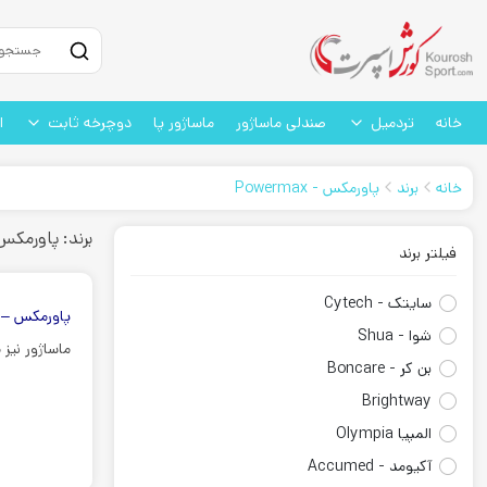
خانه
تردمیل
صندلی ماساژور
ماساژور پا
دوچرخه ثابت
ا
خانه
برند
پاورمکس - Powermax
برند: پاورمکس - rmax
فیلتر برند
سایتک - Cytech
پاورمکس – owermax
شوا - Shua
ماساژور نیز 
بن کر - Boncare
Brightway
المپیا Olympia
آکیومد - Accumed