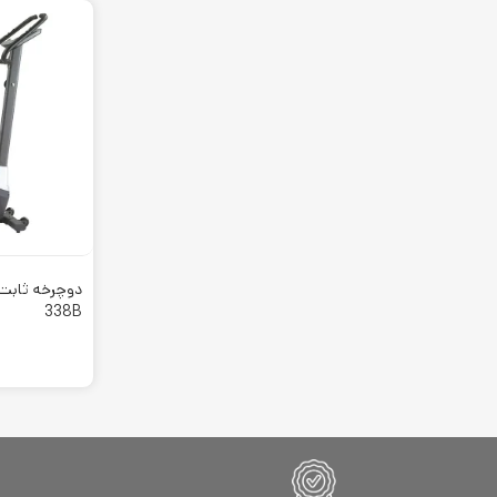
محصولات 
آی رست - iRest
برند
پاورمکس – x
آی ریلکس - i Relax
مقاومت بالا
توربو فیت TurboFit
معتبر نام بر
آیرون مستر - Iron Master
های اصلی ا
ادونتک-Advantek
فیت و رست Fitorest
محصول دیگری
ام بی اچ MBH
به شمار می 
اورلرد OverLord
برند های معت
ایمپالس Impulse
338B
اینسایت Insight Fitness
بادی اسکالپچر Body Sculpture
بادی کر - Bodycare
بست رست - Best Rest
بلکر Belker
پاندا - Panda