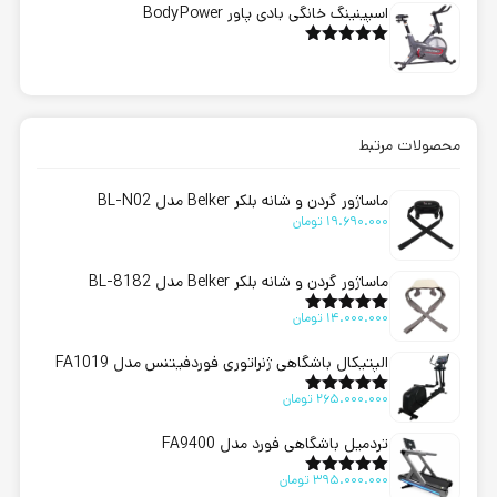
اسپینینگ خانگی بادی پاور BodyPower
امتیاز
5.00
از 5
محصولات مرتبط
ماساژور گردن و شانه بلکر Belker مدل BL-N02
19.690.000
تومان
ماساژور گردن و شانه بلکر Belker مدل BL-8182
14.000.000
تومان
امتیاز
5.00
از 5
الپتیکال باشگاهی ژنراتوری فوردفیتنس مدل FA1019
265.000.000
تومان
امتیاز
5.00
از 5
تردمیل باشگاهی فورد مدل FA9400
395.000.000
تومان
امتیاز
5.00