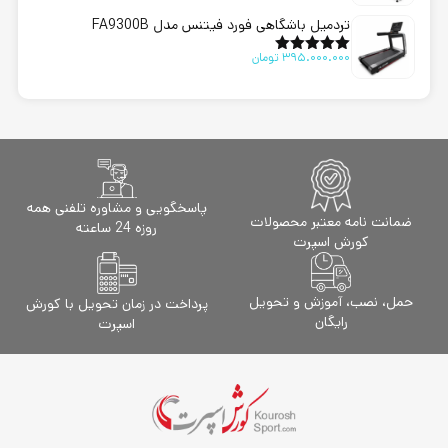
از 5
تردمیل باشگاهی فورد فیتنس مدل FA9300B
395.000.000
تومان
امتیاز
5.00
از 5
پاسخگویی و مشاوره تلفنی همه
ضمانت نامه معتبر محصولات
روزه 24 ساعته
کورش اسپرت
حمل، نصب، آموزش و تحویل
پرداخت در زمان تحویل با کورش
رایگان
اسپرت