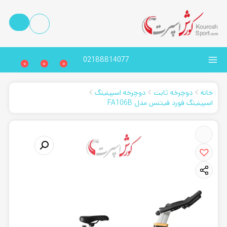
02188814077
0
0
0
خانه
دوچرخه ثابت
دوچرخه اسپینینگ
اسپینینگ فورد فیتنس مدل FA106B