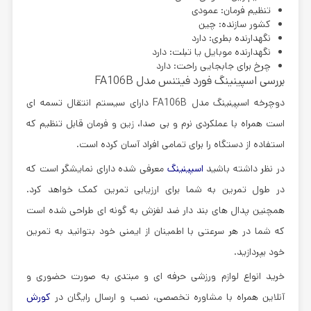
تنظیم فرمان: عمودی
کشور سازنده: چین
نگهدارنده بطری: دارد
نگهدارنده موبایل یا تبلت: دارد
چرخ برای جابجایی راحت: دارد
بررسی اسپینینگ فورد فیتنس مدل FA106B
دوچرخه اسپینینگ مدل FA106B دارای سیستم انتقال تسمه ای
است همراه با عملکردی نرم و بی صدا، زین و فرمان قابل تنظیم که
استفاده از دستگاه را برای تمامی افراد آسان کرده است.
در نظر داشته باشید
اسپینینگ
معرفی شده دارای نمایشگر است که
در طول تمرین به شما برای ارزیابی تمرین کمک خواهد کرد.
همچنین پدال های بند دار ضد لغزش به گونه ای طراحی شده است
که شما در هر سرعتی با اطمینان از ایمنی خود بتوانید به تمرین
خود بپردازید.
خرید انواع لوازم ورزشی حرفه ای و مبتدی به صورت حضوری و
آنلاین همراه با مشاوره تخصصی، نصب و ارسال رایگان در
کورش