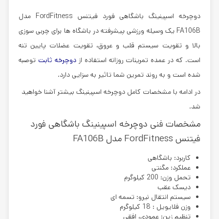
دوچرخه اسپینینگ باشگاهی فورد فیتنس FordFitness مدل
FA106B
یک وسیله ورزشی پیشرفته در باشگاه ها برای چربی سوزی
بالا و تقویت سیستم قلب و عروق، تقویت عضلات پایین تنه
است. که در عمده تمرینات روزانه استفاده از
دوچرخه ثابت
توصبه
شده است و به روند تمرین شما تاثیر به سزایی دارد.
در ادامه با مشخصات کامل دوچرخه اسپینینگ بیشتر آشنا خواهید
شد.
مشخصات فنی
دوچرخه اسپینینگ باشگاهی فورد
فیتنس FordFitness مدل FA106B
کاربرد: باشگاهی
عملکرد: مگنتی
تحمل وزن: 200 کیلوگرم
دیسک عقب
سیستم انتقال نیرو: تسمه ای
وزن فلایویل : 18 کیلوگرم
تنظیم زین: عمودی، افقی