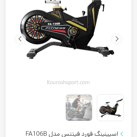
اسپینینگ فورد فیتنس مدل FA106B