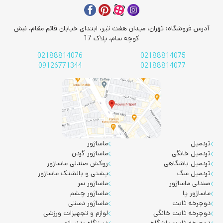
آدرس فروشگاه: تهران، میدان هفت تیر، ابتدای خیابان قائم مقام، نبش
کوچه سام، پلاک 17
02188814076
02188814075
09126771344
02188814077
تردمیل
ماساژور
تردمیل خانگی
ماساژور گردن
تردمیل باشگاهی
روکش صندلی ماساژور
تردمیل سگ
پشتی و بالشتک ماساژور
صندلی ماساژور
ماساژور سر
ماساژور پا
ماساژور چشم
دوچرخه ثابت
ماساژور دستی
دوچرخه ثابت خانگی
لوازم و تجهیزات ورزشی
دوچرخه ثابت باشگاهی
دستگاه بدنسازی