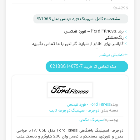
Ks-4296
مشخصات کامل اسپینینگ فورد فیتنس مدل FA106B
برند:
Ford Fitness – فورد فیتنس
رنگ:
مشکی
گارانتی:
برای اطلاع از شرایط گارانتی با ما تماس بگیرید
روش ارسال:
رایگان
نمایش بیشتر
تحمل وزن:
تحمل وزن تا 200 کیلوگرم
یک تماس تا خرید 7-02188814075
برند:
Ford Fitness - فورد فیتنس
دسته بندی:
دوچرخه اسپینینگ
,
دوچرخه ثابت
برچسب:
اسپینینگ مگنتی
دوچرخه اسپینینگ باشگاهی FordFitness مدل FA106B
با طراحی
مدرن و کاربردی، مستحکم با تحمل وزن 200 کیلوگرم و دیسک عقب