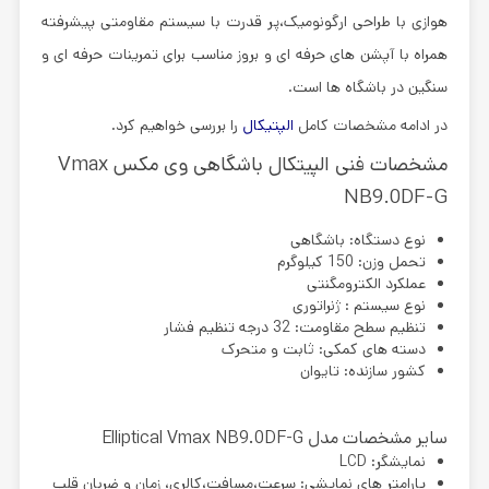
هوازی با طراحی ارگونومیک،پر قدرت با سیستم مقاومتی پیشرفته
همراه با آپشن های حرفه ای و بروز مناسب برای تمرینات حرفه ای و
سنگین در باشگاه ها است.
در ادامه مشخصات کامل
الپتیکال
را بررسی خواهیم کرد.
مشخصات فنی الپیتکال باشگاهی وی مکس Vmax
NB9.0DF-G
نوع دستگاه: باشگاهی
تحمل وزن: 150 کیلوگرم
عملکرد الکترومگنتی
نوع سیستم : ژنراتوری
تنظیم سطح مقاومت: 32 درجه تنظیم فشار
دسته های کمکی: ثابت و متحرک
کشور سازنده: تایوان
سایر مشخصات مدل Elliptical Vmax NB9.0DF-G
نمایشگر: LCD
پارامتر های نمایشی: سرعت،مسافت،کالری، زمان و ضربان قلب