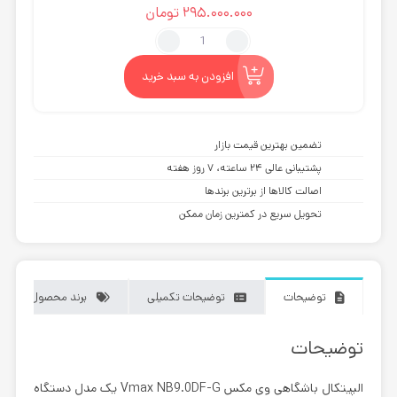
5.00
از 5
295.000.000
تومان
در
امتیازدهی
مشتری
الپیتکال
باشگاهی
وی
افزودن به سبد خرید
مکس
Vmax
NB9.0DF-
تضمین بهترین قیمت بازار
G
پشتیبانی عالی ۲۴ ساعته، ۷ روز هفته
عدد
اصالت کالاها از برترین برندها
تحویل سریع در کمترین زمان ممکن
توضیحات
توضیحات تکمیلی
برند محصول
توضیحات
الپیتکال باشگاهی وی مکس Vmax NB9.0DF-G
یک مدل دستگاه