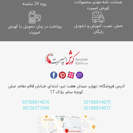
ضمانت نامه معتبر محصولات
روزه 24 ساعته
کورش اسپرت
حمل، نصب، آموزش و تحویل
پرداخت در زمان تحویل با کورش
رایگان
اسپرت
آدرس فروشگاه: تهران، میدان هفت تیر، ابتدای خیابان قائم مقام، نبش
کوچه سام، پلاک 17
02188814076
02188814075
09126771344
02188814077