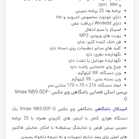
و rpm , Met
برنامه ها: 25 برنامه تمرینی
دارای بلوتوث مخصوص اندروید و ios
دارای Wireledd دریافت نبض
اسپیکر با سیم انتقال
پورت های ورودی: MP3
فن خنک کننده کاربر: ندارد
کلید های میانبر تنظیمات روی دسته: دارد
نگهدارنده بطری: دارد
نگهدارنده موبایل یا تبلت: دارد
چرخ برای جابجایی راحت: دارد
وزن دستگاه: 88 کیلوگرم
وزن بسته بندی : 98 کیلوگرم
ابعاد دستگاه: 216 × 70 × 170 سانتی متر
بررسی اسکی فضایی باشگاهی وی مکس Vmax NB9.0DF-
G
الپیتکال باشگاهی
باشگاهی وی مکس Vmax NB9.0DF-G یک
دستگاه هوازی کامل با آپشن های کاربردی همراه با 25 برنامه
تمرینی پیش فرض و نمایشگر پیشرفته با امکان نمایش فاکتور
های اصلی برای رصد نتایج تمرینات و به نتیجه دلخواه رسیدن.