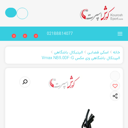
02188814077
0
0
0
خانه
اسکی فضایی
الپتیکال باشگاهی
الپیتکال باشگاهی وی مکس Vmax NB9.0DF-G