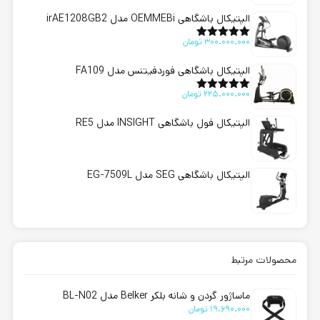
الپتیکال باشگاهی OEMMEBi مدل irAE1208GB2
300.000.000
تومان
امتیاز
5.00
از 5
الپتیکال باشگاهی فوردفیتنس مدل FA109
225.000.000
تومان
امتیاز
5.00
از 5
الپتیکال فول باشگاهی INSIGHT مدل RE5
الپتیکال باشگاهی SEG مدل EG-7509L
محصولات مرتبط
ماساژور گردن و شانه بلکر Belker مدل BL-N02
19.690.000
تومان