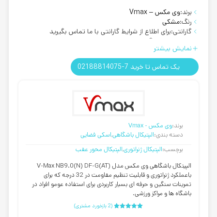
برند:
وی مکس – Vmax
رنگ:
مشکی
گارانتی:
برای اطلاع از شرایط گارانتی با ما تماس بگیرید
روش ارسال:
رایگان
نمایش بیشتر
تحمل وزن:
تحمل وزن 150 کیلوگرم
یک تماس تا خرید 7-02188814075
برند:
وی مکس - Vmax
دسته بندی:
الپتیکال باشگاهی
,
اسکی فضایی
برچسب:
الپتیکال ژنراتوری
,
الپتیکال محور عقب
الپیتکال باشگاهی وی مکس مدل V-Max NB9.0(N) DF-G(AT)
باعملکرد ژنراتوری و قابلیت تنظیم مقاومت در 32 درجه که برای
تمرینات سنگین و حرفه ای بسیار کاربردی برای استفاده عومو افراد در
باشگاه ها و مراکز ورزشی.
(
2
بازخورد مشتری)
4
امتیازدهی