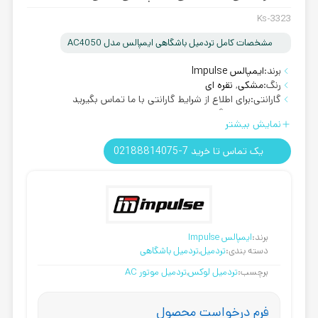
Ks-3323
مشخصات کامل تردمیل باشگاهی ایمپالس مدل AC4050
برند:
ایمپالس Impulse
رنگ:
مشکی
,
نقره ای
گارانتی:
برای اطلاع از شرایط گارانتی با ما تماس بگیرید
روش ارسال:
رایگان
نمایش بیشتر
تحمل وزن:
تحمل وزن 150 کیلوگرم
یک تماس تا خرید 7-02188814075
برند:
ایمپالس Impulse
دسته بندی:
تردمیل
,
تردمیل باشگاهی
برچسب:
تردمیل لوکس
,
تردمیل موتور AC
فرم درخواست محصول