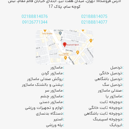
آدرس فروشگاه: تهران، میدان هفت تیر، ابتدای خیابان قائم مقام، نبش
کوچه سام، پلاک 17
02188814076
02188814075
09126771344
02188814077
تردمیل
ماساژور
تردمیل خانگی
ماساژور گردن
تردمیل باشگاهی
روکش صندلی ماساژور
تردمیل سگ
پشتی و بالشتک ماساژور
صندلی ماساژور
ماساژور سر
ماساژور پا
ماساژور چشم
دوچرخه ثابت
ماساژور دستی
دوچرخه ثابت خانگی
لوازم و تجهیزات ورزشی
دوچرخه ثابت باشگاهی
دستگاه بدنسازی
دوچرخه اسپینینگ
استپر
ایربایک
پله ورزشی