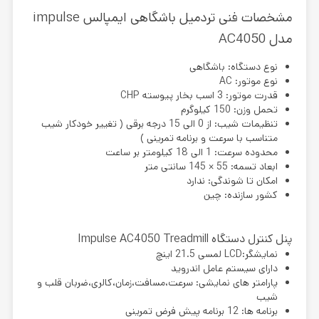
مشخصات فنی تردمیل باشگاهی ایمپالس impulse
مدل AC4050
نوع دستگاه: باشگاهی
نوع موتور: AC
قدرت موتور: 3 اسب بخار پیوسته CHP
تحمل وزن: 150 کیلوگرم
تنظیمات شیب: از 0 الی 15 درجه برقی ( تغییر خودکار شیب
متناسب با سرعت و برنامه تمرینی )
محدوده سرعت: 1 الی 18 کیلومتر بر ساعت
ابعاد تسمه: 55 × 145 سانتی متر
امکان تا شوندگی: ندارد
کشور سازنده: چین
پنل کنترل دستگاه Impulse AC4050 Treadmill
نمایشگر:LCD لمسی 21.5 اینچ
دارای سیستم عامل اندروید
پارامتر های نمایشی: سرعت،مسافت،زمان،کالری،ضربان قلب و
شیب
برنامه ها: 12 برنامه پیش فرض تمرینی