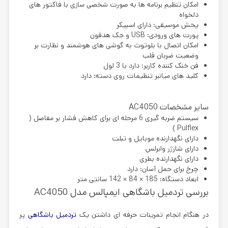
امکان تنظیم برنامه ها به صورت شخصی سازی با فاکتور های
دلخواه
پخش موسیقی: دارای اسپیکر
پورت های ورودی: USB و جک هدفون
امکان اتصال با بلوتوث به گوشی های هوشمند و نظارت بر
وضعیت ضربان قلب
فن خنک کننده کاربر: دارد با 3 لول
کلید های میانبر تنظیمات روی دسته: دارد
سایر مشخصات AC4050
سیستم ضربه گیری 6 مرحله ای برای کاهش فشار بر مفاصل (
Pulflex )
دارای نگهدارنده موبایل و تبلت
دارای شارژر وابرلس
دارای نگهدارنده بطری
چرخ برای حمل آسان: دارد
ابعاد دستگاه: 185 × 84 × 142 سانتی متر
بررسی تردمیل باشگاهی ایمپالس مدل AC4050
در هنگام انجام تمرینات حرفه ای داشتن یک
تردمیل باشگاهی
پر