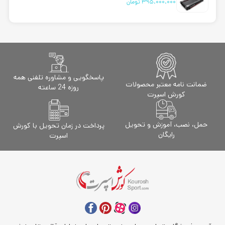
395.000.000
تومان
امتیاز
5.00
از 5
پاسخگویی و مشاوره تلفنی همه
ضمانت نامه معتبر محصولات
روزه 24 ساعته
کورش اسپرت
حمل، نصب، آموزش و تحویل
پرداخت در زمان تحویل با کورش
رایگان
اسپرت