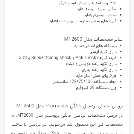
Fat و برنامه های پیش فرض دیگر
امکان تعریف برنامه: دارد
پخش موسیقی:دارد
کلید های میانبر تنظیمات روی دسته:دارد
سایر مشخصات مدل MT2600
دستگاه های اضافی: ندارد
دارای گیره ایمنی
ضربه گیرها: Anti shock و Rubber Spring shock و SDS
دارای نگهدارنده موبایل و تبلت
دارای نگهدارنده بطری
چرخ برای حمل آسان:دارد
ابعاد دستگاه: 136*75*172 سانتیمتر
وزن دستگاه: 69 کیلوگرم
بررسی اجمالی تردمیل خانگی Promaster مدل MT2600
در بررسی مشخصات
تردمیل خانگی پرومستر مدل MT2600
، با
مشخصات کلی این محصول آشنا می‌شویم. این تردمیل با ساخت
تایوان، به عنوان یک تجهیزات ورزشی خانگی، ویژگی‌های منحصر به