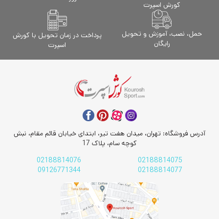
کورش اسپرت
حمل، نصب، آموزش و تحویل
پرداخت در زمان تحویل با کورش
رایگان
اسپرت
آدرس فروشگاه: تهران، میدان هفت تیر، ابتدای خیابان قائم مقام، نبش
کوچه سام، پلاک 17
02188814076
02188814075
09126771344
02188814077