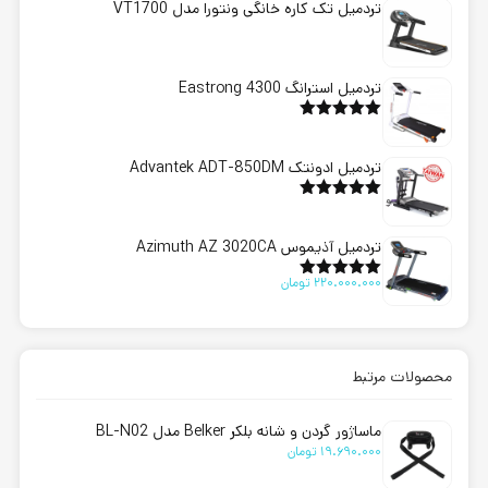
تردمیل تک کاره خانگی ونتورا مدل VT1700
تردمیل استرانگ Eastrong 4300
امتیاز
5.00
از 5
تردمیل ادونتک Advantek ADT-850DM
امتیاز
5.00
از 5
تردمیل آذیموس Azimuth AZ 3020CA
220.000.000
تومان
امتیاز
5.00
از 5
محصولات مرتبط
ماساژور گردن و شانه بلکر Belker مدل BL-N02
19.690.000
تومان