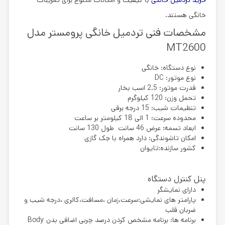
خرید تردمیل خانگی
با کیفیت و امکانات متنوع برای تمرینات
خانگی هستند.
مشخصات فنی تردمیل خانگی پرومستر مدل
MT2600
نوع دستگاه: خانگی
نوع موتور: DC
قدرت موتور: 2.5 اسب بخار
تحمل وزن: 120 کیلوگرم
تنظیمات شیب: 15 درجه برقی
محدوده سرعت: 1 الی 18 کیلومتر بر ساعت
ابعاد تسمه: عرض 46 سانت طول 130 سانت
امکان تاشوندگی: دارد همراه با جک گازی
کشور سازنده:تایوان
پنل کنترل دستگاه
دارای نمایشگر
پارامتر های نمایشی:سرعت،زمان ،مسافت،کالری ،درجه شیب و
ضربان قلب
برنامه ها: برنامه مشخص کردن درصد چربی اضافی بدن Body