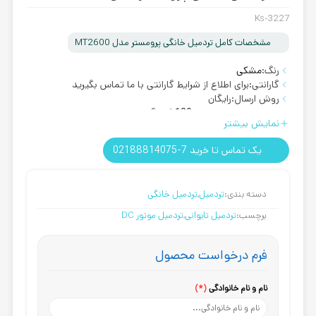
Ks-3227
مشخصات کامل تردمیل خانگی پرومستر مدل MT2600
رنگ:
مشکی
گارانتی:
برای اطلاع از شرایط گارانتی با ما تماس بگیرید
روش ارسال:
رایگان
تحمل وزن:
تحمل وزن 120 کیلوگرم
نمایش بیشتر
یک تماس تا خرید 7-02188814075
دسته بندی:
تردمیل
,
تردمیل خانگی
برچسب:
تردمیل تایوانی
,
تردمیل موتور DC
فرم درخواست محصول
نام و نام خانوادگی
(*)