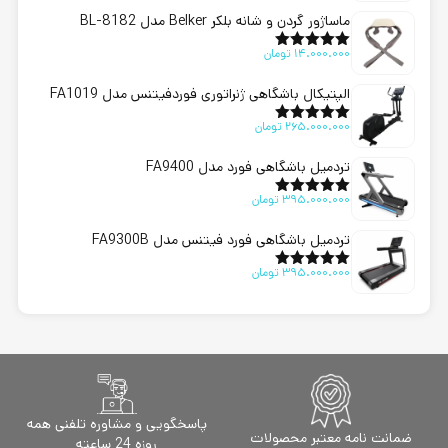
ماساژور گردن و شانه بلکر Belker مدل BL-8182
14.000.000
تومان
امتیاز
5.00
از 5
الپتیکال باشگاهی ژنراتوری فوردفیتنس مدل FA1019
265.000.000
تومان
امتیاز
5.00
از 5
تردمیل باشگاهی فورد مدل FA9400
395.000.000
تومان
امتیاز
5.00
از 5
تردمیل باشگاهی فورد فیتنس مدل FA9300B
395.000.000
تومان
امتیاز
5.00
از 5
پاسخگویی و مشاوره تلفنی همه
ضمانت نامه معتبر محصولات
روزه 24 ساعته