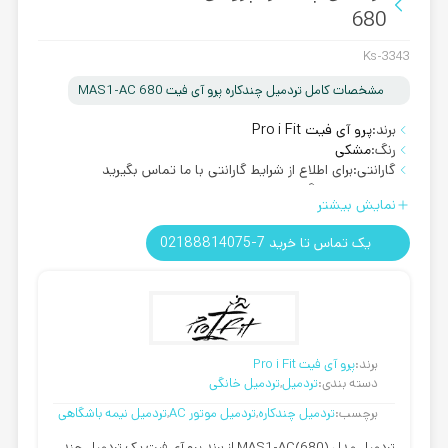
680
Ks-3343
مشخصات کامل تردمیل چندکاره پرو آی فیت MAS1-AC 680
برند:
پرو آی فیت Pro i Fit
رنگ:
مشکی
گارانتی:
برای اطلاع از شرایط گارانتی با ما تماس بگیرید
روش ارسال:
رایگان
نمایش بیشتر
تحمل وزن:
تحمل وزن 150 کیلوگرم
یک تماس تا خرید 7-02188814075
برند:
پرو آی فیت Pro i Fit
دسته بندی:
تردمیل
,
تردمیل خانگی
برچسب:
تردمیل چندکاره
,
تردمیل موتور AC
,
تردمیل نیمه باشگاهی
تردمیل مدل (MAS1-AC(680
از برند پرو آی فیت یک تردمیل چند