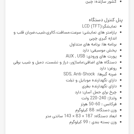
کشور سازنده: چین
پنل کنترل دستگاه
نمایشگر:LCD (TFT)
پارامتر های نمایشی: سرعت،مسافت،کالری،شیب،ضربان قلب و
اندازه گیری چربی
برنامه ها: برنامه های متداول
پخش موسیقی: دارد
پورت های ورودی: AUX , USB
دستگاه های اضافی:ماساژور، دراز و نشست، دمبل و شیب برقی
روغن: دارد
ضربه گیرها: SDS, Anti-Shock
دارای نگهدارنده موبایل و تبلت
دارای نگهدارنده بطری
چرخ برای حمل آسان: دارد
ولتاژ: 240-220 ولت
فرکانس : 60-50 هرتز
وزن دستگاه: 88 کیلوگرم
ابعاد دستگاه: 187 × 83 × 143 سانتی متر
وزن بسته بندی : 99 کیلوگرم