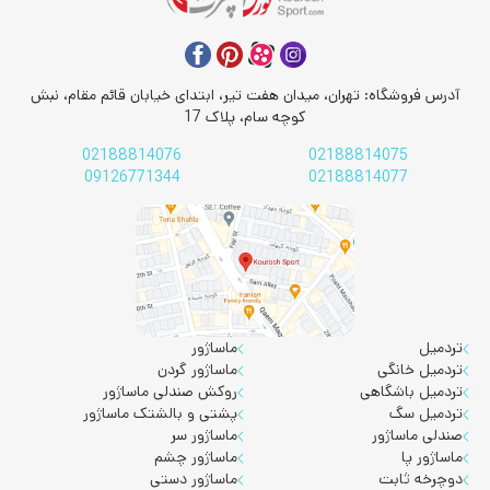
آدرس فروشگاه: تهران، میدان هفت تیر، ابتدای خیابان قائم مقام، نبش
کوچه سام، پلاک 17
02188814076
02188814075
09126771344
02188814077
تردمیل
ماساژور
تردمیل خانگی
ماساژور گردن
تردمیل باشگاهی
روکش صندلی ماساژور
تردمیل سگ
پشتی و بالشتک ماساژور
صندلی ماساژور
ماساژور سر
ماساژور پا
ماساژور چشم
دوچرخه ثابت
ماساژور دستی