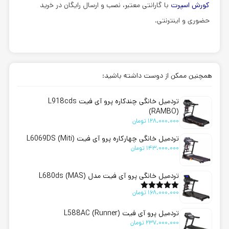
کورش اسپرت
با گارانتی معتبر، نصب و ارسال رایگان در خرید
حضوری و اینترنتی.
همچنین ممکن از دوست داشته باشید:
تردمیل خانگی چندکاره پرو آی فیت L918cds
(RAMBO)
128.000.000
تومان
تردمیل خانگی چهارکاره پرو آی فیت L6069DS (Miti)
143.000.000
تومان
تردمیل خانگی پرو آی فیت مدل L680ds (MAS)
168.000.000
تومان
امتیاز
5.00
از 5
تردمیل پرو آی فیت L588AC (Runner)
237.000.000
تومان