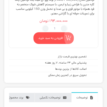
کاره مدرن با طراحی زیبا و ایمن، با سیستم کاهش شوک منحصر به
فرد همراه با موتور قوی و بی صدا و تحمل وزن 150 کیلویی مناسب
برای تمرینات حرفه ای با گارانتی معتبر.
194.000.000
تومان
تردمیل
چندکاره
پرو
افزودن به سبد خرید
آی
فیت
MAS1-
تضمین بهترین قیمت بازار
AC
پشتیبانی عالی ۲۴ ساعته، ۷ روز هفته
680
اصالت کالاها از برترین برندها
عدد
تحویل سریع در کمترین زمان ممکن
توضیحات
توضیحات تکمیلی
برند محصول