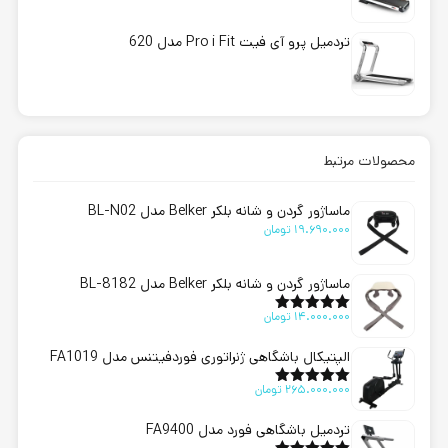
تردمیل پرو آی فیت Pro i Fit مدل 620
محصولات مرتبط
ماساژور گردن و شانه بلکر Belker مدل BL-N02
19.690.000
تومان
ماساژور گردن و شانه بلکر Belker مدل BL-8182
14.000.000
تومان
امتیاز
5.00
از 5
الپتیکال باشگاهی ژنراتوری فوردفیتنس مدل FA1019
265.000.000
تومان
امتیاز
5.00
از 5
تردمیل باشگاهی فورد مدل FA9400