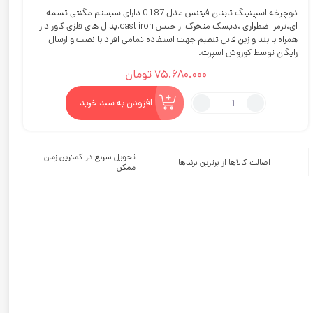
دوچرخه اسپینینگ تایتان فیتنس مدل 0187
دارای سیستم مگنتی تسمه
ای،ترمز اضطراری ،دیسک متحرک از جنس cast iron،پدال های فلزی کاور دار
همراه با بند و زین قابل تنظیم جهت استفاده تمامی افراد با نصب و ارسال
رایگان توسط کوروش اسپرت.
75.680.000
تومان
دوچرخه
افزودن به سبد خرید
اسپینینگ
تایتان
فیتنس
تحویل سریع در کمترین زمان
مدل
اصالت کالاها از برترین برندها
ممکن
0187
عدد