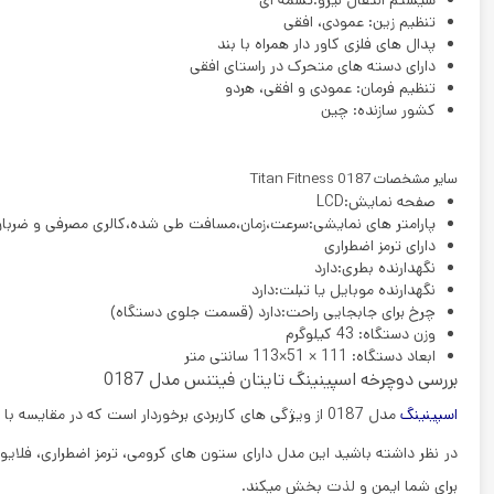
سیستم انتقال نیرو:تسمه ای
تنظیم زین: عمودی، افقی
پدال های فلزی کاور دار همراه با بند
دارای دسته های متحرک در راستای افقی
تنظیم فرمان: عمودی و افقی، هردو
کشور سازنده: چین
سایر مشخصات Titan Fitness 0187
صفحه نمایش:LCD
پارامتر های نمایشی:سرعت،زمان،مسافت طی شده،کالری مصرفی و ضربا
دارای ترمز اضطراری
نگهدارنده بطری:دارد
نگهدارنده موبایل یا تبلت:دارد
چرخ برای جابجایی راحت:دارد (قسمت جلوی دستگاه)
وزن دستگاه: 43 کیلوگرم
ابعاد دستگاه: 111 × 51×113 سانتی متر
بررسی دوچرخه اسپینینگ تایتان فیتنس مدل 0187
اسپینینگ
مدل 0187
از ویژگی های کاربردی برخوردار است که در مقایسه ب
برای شما ایمن و لذت بخش میکند.