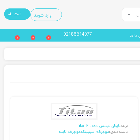
ثبت نام
وارد شوید
02188814077
با ما
0
0
0
برند:
تایتان فیتنس Titan Fitness
دسته بندی:
دوچرخه اسپینینگ
,
دوچرخه ثابت