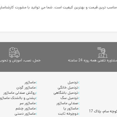
ا مناسب ترین قیمت و بهترین کیفیت است. شما می توانید با مشورت کارشناسان
ه تلفنی همه روزه 24 ساعته
حمل، نصب، آموزش و تحویل 
تردمیل
ماساژور
تردمیل خانگی
ماساژور گردن
تردمیل باشگاهی
روکش صندلی ماساژور
تردمیل سگ
پشتی و بالشتک ماساژور
صندلی ماساژور
ماساژور سر
ماساژور پا
ماساژور چشم
چه سام، پلاک 17
دوچرخه ثابت
ماساژور دستی