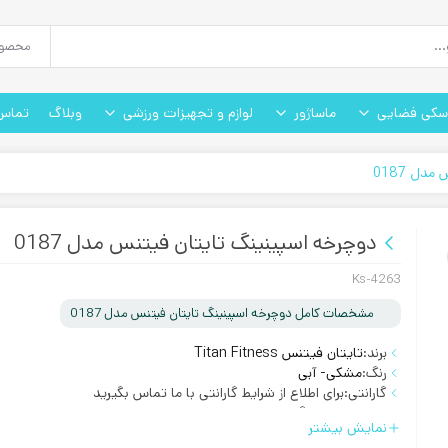
سکی فضایی
ماساژور
لوازم و تجهیزات ورزشی
وبلاگ
تماس 
دل 0187
دوچرخه اسپینینگ تایتان فیتنس مدل 0187
Ks-4263
مشخصات کامل دوچرخه اسپینینگ تایتان فیتنس مدل 0187
برند:
تایتان فیتنس Titan Fitness
رنگ:
مشکی- آبی
گارانتی:
برای اطلاع از شرایط گارانتی با ما تماس بگیرید
روش ارسال:
رایگان
نمایش بیشتر
تحمل وزن:
تحمل وزن 120 کیلوگرم
,
تحمل وزن 130 کیلوگرم