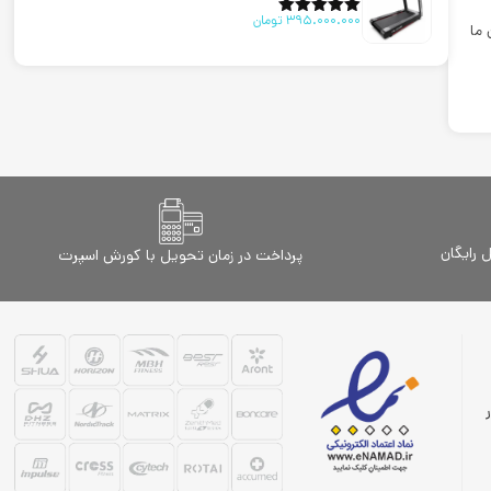
395.000.000
تومان
امتیاز
5.00
 ما
از 5
رایگان
پرداخت در زمان تحویل با کورش اسپرت