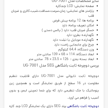
سایر مشخصات مدل UG-7001
صفحه نمایش: LCD چندکاره
پارامتر های نمایشی: زمان،سرعت،مسافت،شیب،کالری و ضربان
قلب
برنامه ها: 12 برنامه پیش فرض
امکان تعریف برنامه: دارد
حسگر ضربان قلب: دارد ( پالس دستی )
نگهدارنده بطری: دارد
نگهدارنده موبایل یا تبلت: دارد
چرخ برای جابجایی راحت: دارد
وزن دستگاه: 64.4 کیلوگرم
ابعاد دستگاه: 114 × 68 × 139 سانتی متر
ابعاد بسته بندی : 126 × 23.5 × 78 سانتی متر
بررسی دوچرخه ثابت باشگاهی SEG مدل UG-7001
دوچرخه ثابت تایوانی مدل UG-7001 دارای قابلیت تنظیم
مقاومت در 16 سطح از طریق نمایشگر است و همچنین زین
پنوماتیک با جک تنظیمی دارد که برای شما تمرینی ایمن و بدون
آسیب را فراهم می آورد.
دوچرخه ثابت باشگاهی
برند SEG دارای یک نمایشگر LCD چند کاره