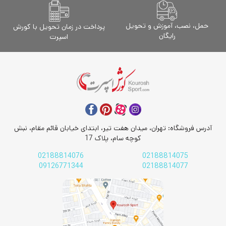
حمل، نصب، آموزش و تحویل
پرداخت در زمان تحویل با کورش
رایگان
اسپرت
آدرس فروشگاه: تهران، میدان هفت تیر، ابتدای خیابان قائم مقام، نبش
کوچه سام، پلاک 17
02188814076
02188814075
09126771344
02188814077