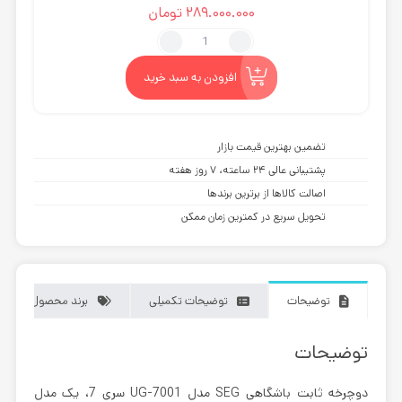
5.00
از 5
289.000.000
تومان
در
امتیازدهی
مشتری
دوچرخه
ثابت
باشگاهی
افزودن به سبد خرید
SEG
مدل
UG-
تضمین بهترین قیمت بازار
7001
پشتیبانی عالی ۲۴ ساعته، ۷ روز هفته
عدد
اصالت کالاها از برترین برندها
تحویل سریع در کمترین زمان ممکن
توضیحات
توضیحات تکمیلی
برند محصول
توضیحات
دوچرخه ثابت باشگاهی SEG مدل UG-7001
سری 7، یک مدل