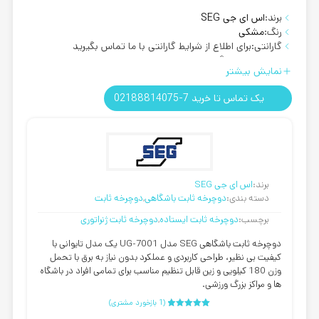
برند:
اس ای جی SEG
رنگ:
مشکی
گارانتی:
برای اطلاع از شرایط گارانتی با ما تماس بگیرید
روش ارسال:
رایگان
نمایش بیشتر
تحمل وزن:
تحمل وزن تا 180 کیلوگرم
یک تماس تا خرید 7-02188814075
برند:
اس ای جی SEG
دسته بندی:
دوچرخه ثابت باشگاهی
,
دوچرخه ثابت
برچسب:
دوچرخه ثابت ایستاده
,
دوچرخه ثابت ژنراتوری
دوچرخه ثابت باشگاهی SEG مدل UG-7001
یک مدل تایوانی با
کیفیت بی نظیر، طراحی کاربردی و عملکرد بدون نیاز به برق با تحمل
وزن 180 کیلویی و زین قابل تنظیم مناسب برای تمامی افراد در باشگاه
ها و مراکز بزرگ ورزشی.
(
1
بازخورد مشتری)
2
امتیازدهی