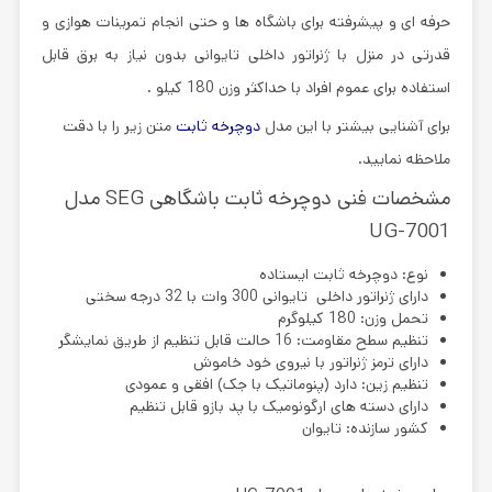
حرفه ای و پیشرفته برای باشگاه ها و حتی انجام تمرینات هوازی و
قدرتی در منزل با ژنراتور داخلی تایوانی بدون نیاز به برق قابل
استفاده برای عموم افراد با حداکثر وزن 180 کیلو .
برای آشنایی بیشتر با این مدل
دوچرخه ثابت
متن زیر را با دقت
ملاحظه نمایید.
مشخصات فنی دوچرخه ثابت باشگاهی SEG مدل
UG-7001
نوع: دوچرخه ثابت ایستاده
دارای ژنراتور داخلی تایوانی 300 وات با 32 درجه سختی
تحمل وزن: 180 کیلوگرم
تنظیم سطح مقاومت: 16 حالت قابل تنظیم از طریق نمایشگر
دارای ترمز ژنراتور با نیروی خود خاموش
تنظیم زین: دارد (پنوماتیک با جک) افقی و عمودی
دارای دسته های ارگونومیک با پد بازو قابل تنظیم
کشور سازنده: تایوان