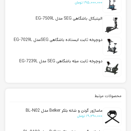
195.000.000
تومان
الپتیکال باشگاهی SEG مدل EG-7509L
دوچرخه ثابت ایستاده باشگاهی SEGمدل EG-7029L
دوچرخه ثابت مبله باشگاهی SEG مدل EG-7239L
محصولات مرتبط
ماساژور گردن و شانه بلکر Belker مدل BL-N02
19.690.000
تومان