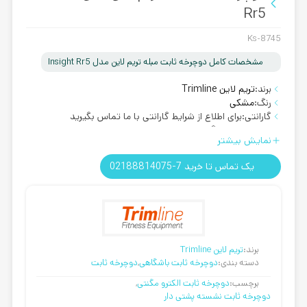
Rr5
Ks-8745
مشخصات کامل دوچرخه ثابت مبله تریم لاین مدل Insight Rr5
برند:
تریم لاین Trimline
رنگ:
مشکی
گارانتی:
برای اطلاع از شرایط گارانتی با ما تماس بگیرید
روش ارسال:
رایگان
نمایش بیشتر
تحمل وزن:
تحمل وزن نامحدود
یک تماس تا خرید 7-02188814075
برند:
تریم لاین Trimline
دسته بندی:
دوچرخه ثابت باشگاهی
,
دوچرخه ثابت
برچسب:
دوچرخه ثابت الکترو مگنتی
,
دوچرخه ثابت نشسته پشتی دار