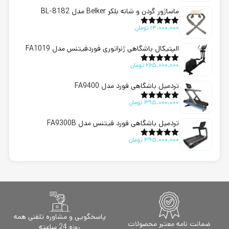
ماساژور گردن و شانه بلکر Belker مدل BL-8182
14.000.000
تومان
امتیاز
5.00
از 5
الپتیکال باشگاهی ژنراتوری فوردفیتنس مدل FA1019
265.000.000
تومان
امتیاز
5.00
از 5
تردمیل باشگاهی فورد مدل FA9400
395.000.000
تومان
امتیاز
5.00
از 5
تردمیل باشگاهی فورد فیتنس مدل FA9300B
395.000.000
تومان
امتیاز
5.00
از 5
پاسخگویی و مشاوره تلفنی همه
ضمانت نامه معتبر محصولات
روزه 24 ساعته