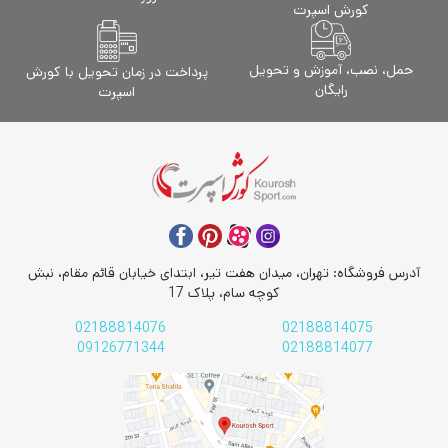
کورش اسپرت
حمل، نصب، آموزش و تحویل
پرداخت در زمان تحویل با کورش
رایگان
اسپرت
آدرس فروشگاه: تهران، میدان هفت تیر، ابتدای خیابان قائم مقام، نبش
کوچه سام، پلاک 17
02188814076
02188814075
09126771344
02188814077