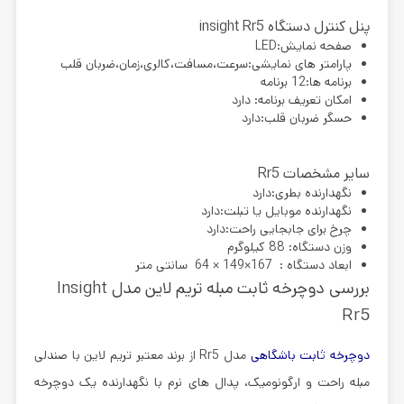
پنل کنترل دستگاه insight Rr5
صفحه نمایش:LED
پارامتر های نمایشی:سرعت،مسافت،کالری،زمان،ضربان قلب
برنامه ها:12 برنامه
امکان تعریف برنامه: دارد
حسگر ضربان قلب:دارد
سایر مشخصات Rr5
نگهدارنده بطری:دارد
نگهدارنده موبایل یا تبلت:دارد
چرخ برای جابجایی راحت:دارد
وزن دستگاه: 88 کیلوگرم
ابعاد دستگاه : 167×149 × 64 سانتی متر
بررسی دوچرخه ثابت مبله تریم لاین مدل Insight
Rr5
دوچرخه ثابت باشگاهی
مدل
Rr5
از برند معتبر تریم لاین با صندلی
مبله راحت و ارگونومیک، پدال های نرم با نگهدارنده یک دوچرخه