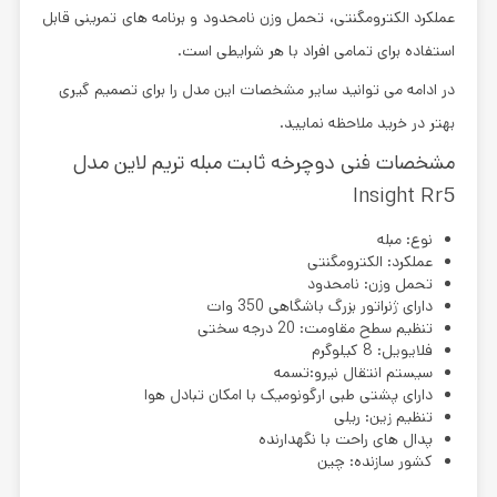
عملکرد الکترومگنتی، تحمل وزن نامحدود و برنامه های تمرینی قابل
استفاده برای تمامی افراد با هر شرایطی است.
در ادامه می توانید سایر مشخصات این مدل را برای تصمیم گیری
بهتر در خرید ملاحظه نمایید.
مشخصات فنی دوچرخه ثابت مبله تریم لاین مدل
Insight Rr5
نوع: مبله
عملکرد: الکترومگنتی
تحمل وزن: نامحدود
دارای ژنراتور بزرگ باشگاهی 350 وات
تنظیم سطح مقاومت: 20 درجه سختی
فلایویل: 8 کیلوگرم
سیستم انتقال نیرو:تسمه
دارای پشتی طبی ارگونومیک با امکان تبادل هوا
تنظیم زین: ریلی
پدال های راحت با نگهدارنده
کشور سازنده: چین