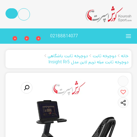
02188814077
0
0
0
خانه
دوچرخه ثابت
دوچرخه ثابت باشگاهی
دوچرخه ثابت مبله تریم لاین مدل Insight Rr5