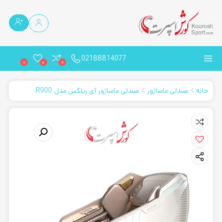
02188814077
0
0
0
خانه
صندلی ماساژور
صندلی ماساژور آی ریلکس مدل R900