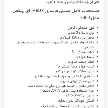
فنی آن را با دقت بیشتری ملاحظه کنید.
مشخصات کامل صندلی ماساژور iRelax آی ریلکس
مدل R900
نوع صندلی: کامل
نوع ماساژ : 3 بعدی
تحمل وزن : 120 کیلوگرم
تکنیک های ماساژ : شیاتسو،ورز دادن،فشار دادن،ضربه زدن،
کوبیدن
حالت ماساژ :
SL
کیسه هوا : پا
امکان تنظیم ساق پا
کیسه هوا و ماساژ غلتکی پا
دارای عملکرد گرمایش در کمر
ماساژ پا تا کف پا و ساق پا به صورت غلتکی
دارای ماساژ دورانی ساق پا
امکان ماساژ با کیسه هوا برای ساق پا، شانه، دست
زمان استفاده پبش فرض 15-30 دقیقه
دارای : Zero Gravity
اسکن خودکار بدن: ندارد
دارای برنامه ماساژ دستی و
اتوماتیک