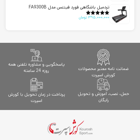
از 5
تردمیل باشگاهی فورد فیتنس مدل FA9300B
395.000.000
تومان
امتیاز
5.00
از 5
پاسخگویی و مشاوره تلفنی همه
ضمانت نامه معتبر محصولات
روزه 24 ساعته
کورش اسپرت
حمل، نصب، آموزش و تحویل
پرداخت در زمان تحویل با کورش
رایگان
اسپرت