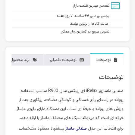
تضمین بهترین قیمت بازار
پشتیبانی عالی ۲۴ ساعته، ۷ روز هفته
اصالت کالاها از برترین برندها
تحویل سریع در کمترین زمان ممکن
توضیحات
توضیحات تکمیلی
برند محصول
توضیحات
صندلی ماساژور iRelax آی ریلکس مدل R900
مناسب استفاده
روزانه در راستای رفع خستگی و گرفتگی عضلات، ریکاوری بعد از
ورزش های روزانه و حرفه ای است. این دستگاه دارای بازوی ماساژ
حرفه ای است که میتواند سبک های مختلف ماساژ را ارائه دهد.
برای انتخاب این مدل
صندلی ماساژ
پیشنهاد میشود مشخصات