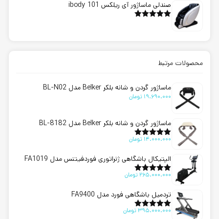
صندلی ماساژور آی ریلکس ibody 101
امتیاز
5.00
از 5
محصولات مرتبط
ماساژور گردن و شانه بلکر Belker مدل BL-N02
19.690.000
تومان
ماساژور گردن و شانه بلکر Belker مدل BL-8182
14.000.000
تومان
امتیاز
5.00
از 5
الپتیکال باشگاهی ژنراتوری فوردفیتنس مدل FA1019
265.000.000
تومان
امتیاز
5.00
از 5
تردمیل باشگاهی فورد مدل FA9400
395.000.000
تومان
امتیاز
5.00