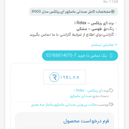
Ks-1108
مشخصات کامل صندلی ماساژور آی ریلکس مدل R900
برند:
آی ریلکس – i Relax
رنگ:
بژ
,
طوسی – مشکی
گارانتی:
برای اطلاع از شرایط گارانتی با ما تماس بگیرید
روش ارسال:
رایگان
نمایش بیشتر
یک تماس تا خرید 7-02188814075
برند:
آی ریلکس - i Relax
دسته بندی:
صندلی ماساژور
برچسب:
حالت بی وزنی صندلی ماساژور
,
ماساژ سه بعدی
فرم درخواست محصول