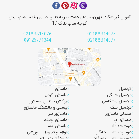
آدرس فروشگاه: تهران، میدان هفت تیر، ابتدای خیابان قائم مقام، نبش
کوچه سام، پلاک 17
02188814076
02188814075
09126771344
02188814077
تردمیل
ماساژور
تردمیل خانگی
ماساژور گردن
تردمیل باشگاهی
روکش صندلی ماساژور
تردمیل سگ
پشتی و بالشتک ماساژور
صندلی ماساژور
ماساژور سر
ماساژور پا
ماساژور چشم
دوچرخه ثابت
ماساژور دستی
دوچرخه ثابت خانگی
لوازم و تجهیزات ورزشی
دوچرخه ثابت باشگاهی
دستگاه بدنسازی