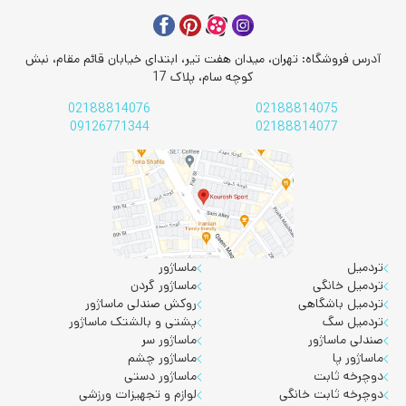
آدرس فروشگاه: تهران، میدان هفت تیر، ابتدای خیابان قائم مقام، نبش
کوچه سام، پلاک 17
02188814076
02188814075
09126771344
02188814077
تردمیل
ماساژور
تردمیل خانگی
ماساژور گردن
تردمیل باشگاهی
روکش صندلی ماساژور
تردمیل سگ
پشتی و بالشتک ماساژور
صندلی ماساژور
ماساژور سر
ماساژور پا
ماساژور چشم
دوچرخه ثابت
ماساژور دستی
دوچرخه ثابت خانگی
لوازم و تجهیزات ورزشی