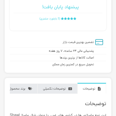
پیشنهاد پایان یافت!
(
3
بازخورد مشتری)
6
امتیازدهی
5.00
از 5
در
امتیازدهی
مشتری
تضمین بهترین قیمت بازار
پشتیبانی عالی ۲۴ ساعته، ۷ روز هفته
اصالت کالاها از برترین برندها
تحویل سریع در کمترین زمان ممکن
توضیحات
توضیحات تکمیلی
برند محصول
توضیحات
این نوع ماساژور ها در کشور های غربی با عنوان
شال ماساژ Shawl