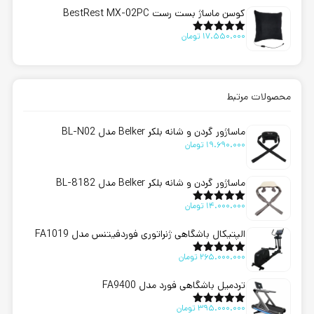
کوسن ماساژ بست رست BestRest MX-02PC
17.550.000
تومان
امتیاز
5.00
از 5
محصولات مرتبط
ماساژور گردن و شانه بلکر Belker مدل BL-N02
19.690.000
تومان
ماساژور گردن و شانه بلکر Belker مدل BL-8182
14.000.000
تومان
امتیاز
5.00
از 5
الپتیکال باشگاهی ژنراتوری فوردفیتنس مدل FA1019
265.000.000
تومان
امتیاز
5.00
از 5
تردمیل باشگاهی فورد مدل FA9400
395.000.000
تومان
امتیاز
5.00