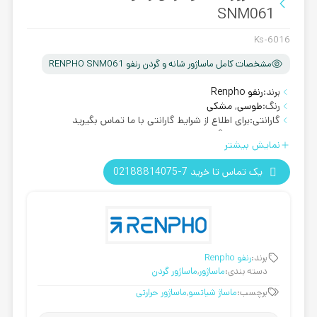
SNM061
Ks-6016
مشخصات کامل ماساژور شانه و گردن رنفو RENPHO SNM061
برند:
رنفو Renpho
رنگ:
طوسی
,
مشکی
گارانتی:
برای اطلاع از شرایط گارانتی با ما تماس بگیرید
روش ارسال:
رایگان
نمایش بیشتر
یک تماس تا خرید 7-02188814075
برند:
رنفو Renpho
دسته بندی:
ماساژور
,
ماساژور گردن
برچسب:
ماساژ شیاتسو
,
ماساژور حرارتی