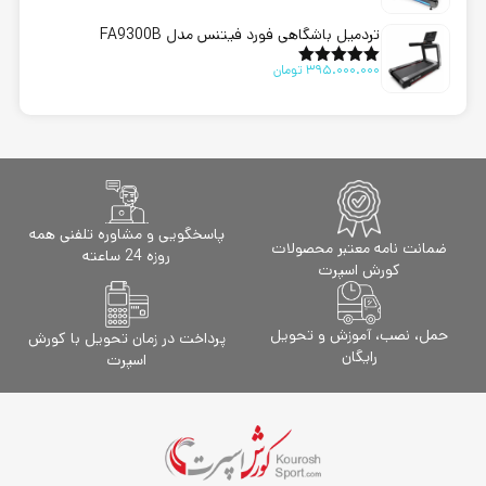
از 5
تردمیل باشگاهی فورد فیتنس مدل FA9300B
395.000.000
تومان
امتیاز
5.00
از 5
پاسخگویی و مشاوره تلفنی همه
ضمانت نامه معتبر محصولات
روزه 24 ساعته
کورش اسپرت
حمل، نصب، آموزش و تحویل
پرداخت در زمان تحویل با کورش
رایگان
اسپرت