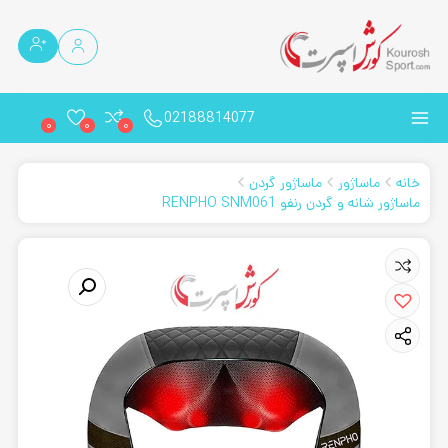
02188814077
0
0
0
خانه
ماساژور
ماساژور گردن
ماساژور شانه و گردن رنفو RENPHO SNM061