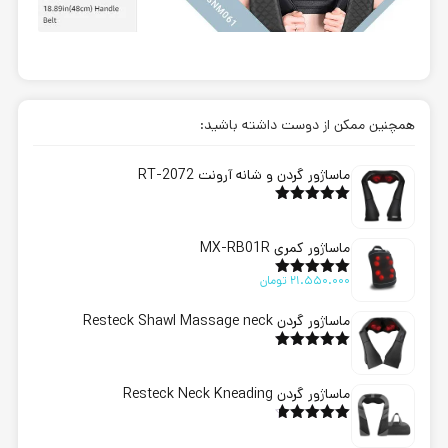
همچنین ممکن از دوست داشته باشید:
ماساژور گردن و شانه آرونت RT-2072
امتیاز
5.00
از 5
ماساژور کمری MX-RB01R
21.550.000
تومان
امتیاز
5.00
از 5
ماساژور گردن Resteck Shawl Massage neck
امتیاز
5.00
از 5
ماساژور گردن Resteck Neck Kneading
امتیاز
4.69
از 5