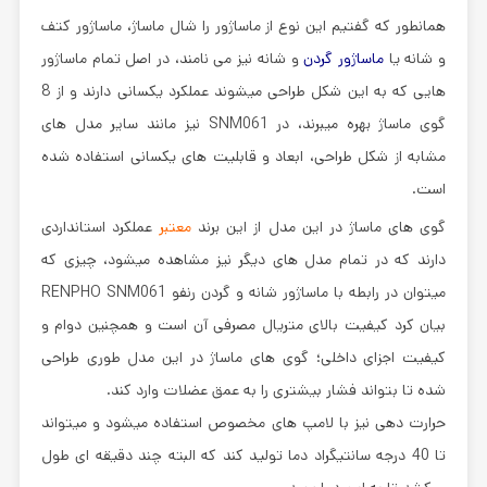
همانطور که گفتیم این نوع از ماساژور را شال ماساژ، ماساژور کتف
و شانه یا
ماساژور گردن
و شانه نیز می نامند، در اصل تمام ماساژور
هایی که به این شکل طراحی میشوند عملکرد یکسانی دارند و از 8
گوی ماساژ بهره میبرند، در
SNM061
نیز مانند سایر مدل های
مشابه از شکل طراحی، ابعاد و قابلیت های یکسانی استفاده شده
است.
گوی های ماساژ در این مدل از این برند
معتبر
عملکرد استانداردی
دارند که در تمام مدل های دیگر نیز مشاهده میشود، چیزی که
میتوان در رابطه با
ماساژور شانه و گردن رنفو RENPHO SNM061
بیان کرد کیفیت بالای متریال مصرفی آن است و همچنین دوام و
کیفیت اجزای داخلی؛ گوی های ماساژ در این مدل طوری طراحی
شده تا بتواند فشار بیشتری را به عمق عضلات وارد کند.
حرارت دهی نیز با لامپ های مخصوص استفاده میشود و میتواند
تا 40 درجه سانتیگراد دما تولید کند که البته چند دقیقه ای طول