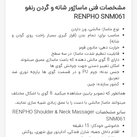
مشخصات فنی ماساژور شانه و گردن رنفو
RENPHO SNM061
نوع ماساژ: مالشی، ورز داردن
مناسب برای: تمام بدن (قرار گیری بسیار راحت روی گردن و
شانه)
حرارت دهی: مادون قرمز
قابلیت تنظیم شدت ماساژ: در سه سطح
دارای 8 گوی مالش دهنده که باعث ماساژی عمیق میشوند
امکان تغییر دستی جهت چرخش گوی ها
جنس بدنه: چرم PU و در قسمت گوی ها پارچه توری ضد
تعریق
کشور سازنده: چین
همانطور که تصویر پایین مشاهده میکنید 8 گوی با اشکال مختلف
میتوانند ماساژ مالشی با دست را با عمق زیادی شبیه سازی نمایند.
سایر مشخصات RENPHO Shoulder & Neck Massager
SNM061
خاموشی خودکار: 15 دقیقه
اقلام داخل جعبه: شارژر فندکی، آداپتور برق شهری، روکش