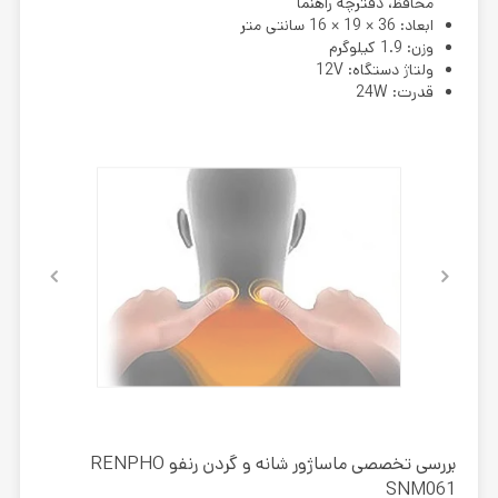
محافظ، دفترچه راهنما
ابعاد: 36 × 19 × 16 سانتی متر
وزن: 1.9 کیلوگرم
ولتاژ دستگاه: 12V
قدرت: 24W
بررسی تخصصی ماساژور شانه و گردن رنفو RENPHO
SNM061