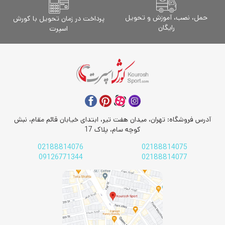
حمل، نصب، آموزش و تحویل
پرداخت در زمان تحویل با کورش
رایگان
اسپرت
آدرس فروشگاه: تهران، میدان هفت تیر، ابتدای خیابان قائم مقام، نبش
کوچه سام، پلاک 17
02188814076
02188814075
09126771344
02188814077