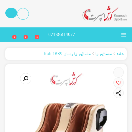
02188814077
0
0
0
خانه
ماساژور پا
ماساژور پا روتای Roti 1889