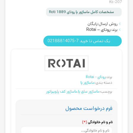
Ks-207
مشخصات کامل ماساژور پا روتای Roti 1889
روش ارسال:
رایگان
برند:
روتای – Rotai
یک تماس تا خرید 7-02188814075
برند:
روتای - Rotai
دسته بندی:
ماساژور پا
برچسب:
ماساژور ساق پا
,
ماساژور کف پا
,
ویبراتور
فرم درخواست محصول
نام و نام خانوادگی
(*)