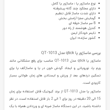
نوع ماساژور پا : ماساژور پا کامل
دارای عملکرد چند گانه پیشرفته
دارای شدت ماساژ قابل تنظیم
گرمایش مجزا آرامش بخش
8 سر ماساژ حرفه ای
کنترل هوشمند از راه دور
تایمر خودکار ایمن
کشور سازنده: ایران
بررسی ماساژور پا qtick مدل QT-1013
ماساژور پا qtick مدل QT-1013 مناسب برای رفع مشکلاتی مانند
ورم پا، نوروپاتی و ایجاد گردش خون در پا و ماساژکف پا برای
تسکین دردهای بعد از ورزش و ایستادن های زمان طولانی بسیار
کاربردی است.
ماساژور پا مدل QT-1013 از برند کیوتیک قابل استفاده برای زمان
15 الی 20 دقیقه در روز برای 1 الی 2 بار قابل استفاده است، در نظر
داشته باشید. در این دستگاه ماساژ ضربه ای و ورزدادن همراه با یک