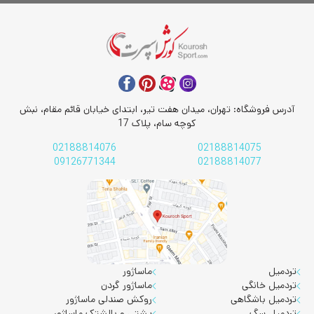
آدرس فروشگاه: تهران، میدان هفت تیر، ابتدای خیابان قائم مقام، نبش
کوچه سام، پلاک 17
02188814076
02188814075
09126771344
02188814077
تردمیل
ماساژور
تردمیل خانگی
ماساژور گردن
تردمیل باشگاهی
روکش صندلی ماساژور
تردمیل سگ
پشتی و بالشتک ماساژور