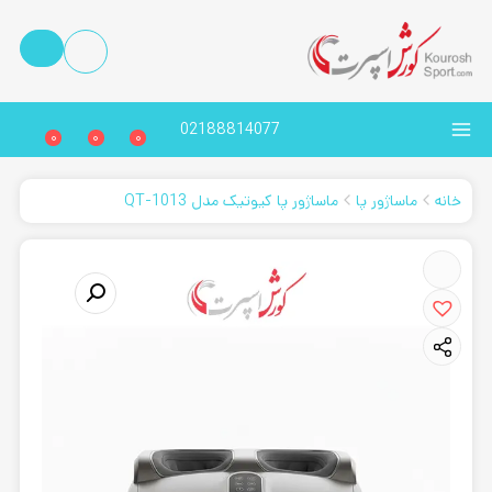
02188814077
0
0
0
خانه
ماساژور پا
ماساژور پا کیوتیک مدل QT-1013