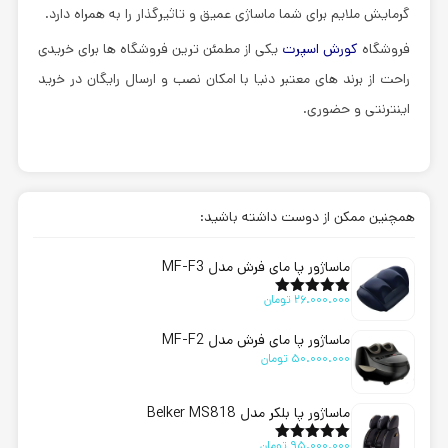
گرمایش ملایم برای شما ماساژی عمیق و تاثیرگذار را به همراه دارد.
فروشگاه
کورش اسپرت
یکی از مطمئن ترین فروشگاه ها برای خریدی
راحت از برند های معتبر دنیا با امکان نصب و ارسال رایگان در خرید
اینترنتی و حضوری.
همچنین ممکن از دوست داشته باشید:
ماساژور پا مای فرش مدل MF-F3
26.000.000
تومان
امتیاز
5.00
از 5
ماساژور پا مای فرش مدل MF-F2
50.000.000
تومان
ماساژور پا بلکر مدل Belker MS818
95.000.000
تومان