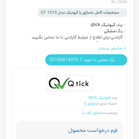
Ks-2060
مشخصات کامل ماساژور پا کیوتیک مدل QT-1013
برند:
کیوتیک qtick
رنگ:
مشکی
گارانتی:
برای اطلاع از شرایط گارانتی با ما تماس بگیرید
روش ارسال:
رایگان
نمایش بیشتر
یک تماس تا خرید 7-02188814075
برند:
کیوتیک qtick
دسته بندی:
ماساژور پا
برچسب:
ماساژور کف پا
فرم درخواست محصول