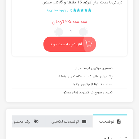
درمانی با مدت زمان کارکرد 15 دقیقه و گارانتی معتبر.
(
1
بازخورد مشتری)
2
امتیازدهی
5.00
از 5
25.000.000
تومان
در
امتیازدهی
مشتری
پشتی
ماساژور
مای
افزودن به سبد خرید
فرش
مدل
MF-
تضمین بهترین قیمت بازار
P2
پشتیبانی عالی ۲۴ ساعته، ۷ روز هفته
عدد
اصالت کالاها از برترین برندها
تحویل سریع در کمترین زمان ممکن
توضیحات
توضیحات تکمیلی
برند محصول