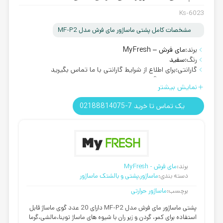
Ks-6023
مشخصات کامل پشتی ماساژور مای فرش مدل MF-P2
برند:
مای فرش – MyFresh
رنگ:
سفید
گارانتی:
برای اطلاع از شرایط گارانتی با ما تماس بگیرید
روش ارسال:
رایگان
نمایش بیشتر
یک تماس تا خرید 7-02188814075
برند:
مای فرش - MyFresh
دسته بندی:
ماساژور
,
پشتی و بالشتک ماساژور
برچسب:
ماساژور حرارتی
پشتی ماساژور مای فرش مدل MF-P2
دارای 20 عدد گوی ماساژ قابل
استفاده برای کمر، گردن و زیر ران با شیوه های ماساژ توینا،مالشی،گرما