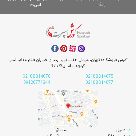
رایگان
اسپرت
آدرس فروشگاه: تهران، میدان هفت تیر، ابتدای خیابان قائم مقام، نبش
کوچه سام، پلاک 17
02188814076
02188814075
09126771344
02188814077
تردمیل
ماساژور
تردمیل خانگی
ماساژور گردن