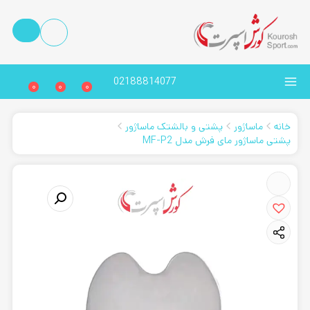
02188814077
0
0
0
خانه
ماساژور
پشتی و بالشتک ماساژور
پشتی ماساژور مای فرش مدل MF-P2