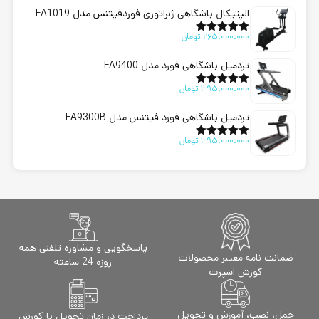
الپتیکال باشگاهی ژنراتوری فوردفیتنس مدل FA1019
265.000.000
تومان
امتیاز
5.00
از 5
تردمیل باشگاهی فورد مدل FA9400
395.000.000
تومان
امتیاز
5.00
از 5
تردمیل باشگاهی فورد فیتنس مدل FA9300B
395.000.000
تومان
امتیاز
5.00
از 5
پاسخگویی و مشاوره تلفنی همه
ضمانت نامه معتبر محصولات
روزه 24 ساعته
کورش اسپرت
حمل، نصب، آموزش و تحویل
پرداخت در زمان تحویل با کورش