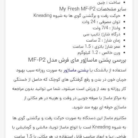
ساخت : چین
سایر مشخصات My Fresh MF-P2
حرکت رفت و برگشتی گوی ها به شیوه
Kneading
توان مصرفی : 24 وات
ولتاژ : 7/4 ولت
درگاه شارژ: تایپ سی
زمان شارژ : 2 ساعت
عمر شارژ باتری : 1.5 ساعت
ورن خالص : 1.2 کیلوگرم
بررسی پشتی ماساژور مای فرش مدل MF-P2
استفاده از بالشتک یا
پشتی ماساژور
به صورت روزانه سبب بهبود
جریان خون در بدن و رفع گرفتگی های کوچک که حاصل از خستگی
کار روزانه و بعد از ورزش است میشود، شما می توانید بدون مراجعه
به مراکز ماساژ با صرفه جویی در وقت و هزینه در هر مکانی از
ماساژی حرفه ای بهره مند شوید.
مکانیزم ماساژ این دستگاه به صورت حرکت رفت و برگشتی گوی ها
به شیوه Kneading است با انواع ماساژ توینا، مالشی و گرمایشی با
طراحی زیبا و ابعاد مناسب قابل استفاده در هر مکانی با 1.5 ساعت