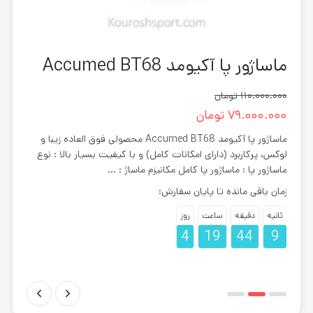
ماساژور پا آکیومد Accumed BT68
دوچرخ
110.000.000
تومان
0.000
79.000.000
تومان
.000
ماساژور پا آکیومد Accumed BT68 محصولی فوق العاده زیبا و
لوکس، پرکاربرد (دارای امکانات کامل) و با کیفیت بسیار بالا : نوع
عملکر
ومد
ماساژور پا : ماساژور پا کامل مکانیزم ماساژ : ...
خوبی 
زمان باقی مانده تا پایان سفارش:
زمان 
ثانیه
دقیقه
ساعت
روز
ثانیه
8
4
19
44
8