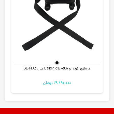
ماساژور گردن و شانه بلکر Belker مدل BL-N02
19.690.000
تومان