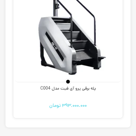
پله برقی پرو آی فیت مدل C004
393.000.000
تومان