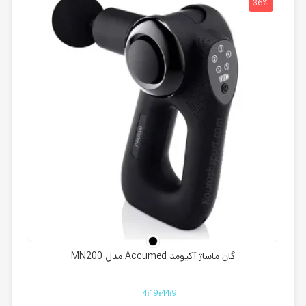
32%
36%
گان ماساژ آکیومد Accumed مدل MN200
4
:
19
:
44
:
8