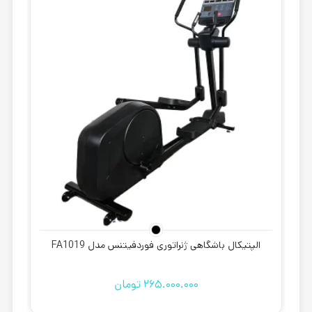
الپتیکال باشگاهی ژنراتوری فوردفیتنس مدل FA1019
265.000.000
تومان