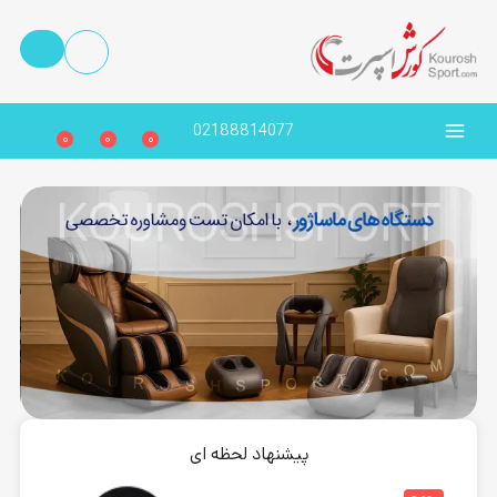
02188814077
0
0
0
پیشنهاد لحظه ای