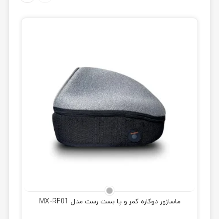
ماساژور دوکاره کمر و پا بست رست مدل MX-RF01