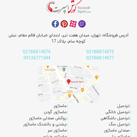
آدرس فروشگاه: تهران، میدان هفت تیر، ابتدای خیابان قائم مقام، نبش
کوچه سام، پلاک 17
02188814076
02188814075
09126771344
02188814077
تردمیل
ماساژور
تردمیل خانگی
ماساژور گردن
تردمیل باشگاهی
روکش صندلی ماساژور
تردمیل سگ
پشتی و بالشتک ماساژور
صندلی ماساژور
ماساژور سر
ماساژور پا
ماساژور چشم