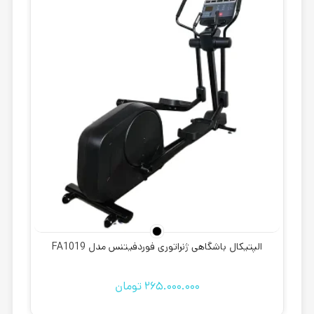
الپتیکال باشگاهی ژنراتوری فوردفیتنس مدل FA1019
265.000.000
تومان