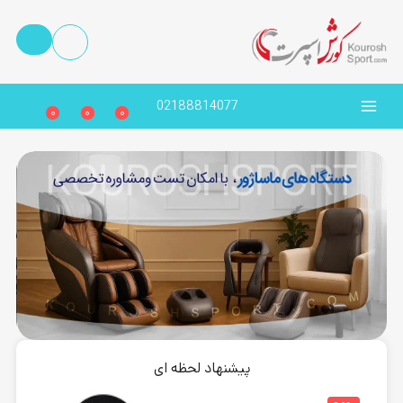
02188814077
0
0
0
پیشنهاد لحظه ای