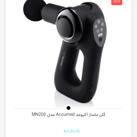
32%
36%
گان ماساژ آکیومد Accumed مدل MN200
4
:
3
:
30
:
42