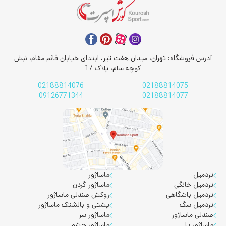
آدرس فروشگاه: تهران، میدان هفت تیر، ابتدای خیابان قائم مقام، نبش
کوچه سام، پلاک 17
02188814076
02188814075
09126771344
02188814077
تردمیل
ماساژور
تردمیل خانگی
ماساژور گردن
تردمیل باشگاهی
روکش صندلی ماساژور
تردمیل سگ
پشتی و بالشتک ماساژور
صندلی ماساژور
ماساژور سر
ماساژور پا
ماساژور چشم