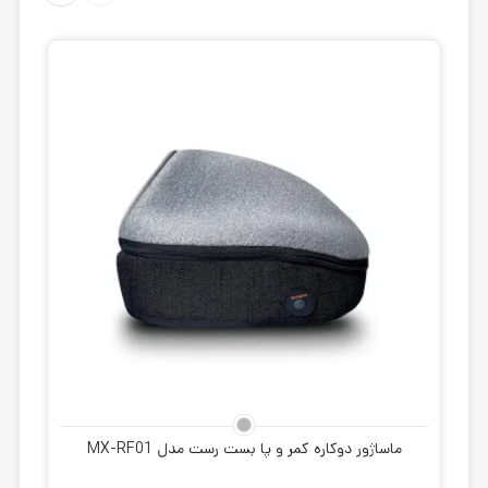
ماساژور دوکاره کمر و پا بست رست مدل MX-RF01