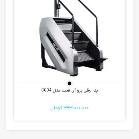
پله برقی پرو آی فیت مدل C004
393.000.000
تومان