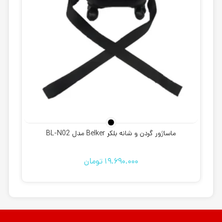
ماساژور گردن و شانه بلکر Belker مدل BL-N02
19.690.000
تومان