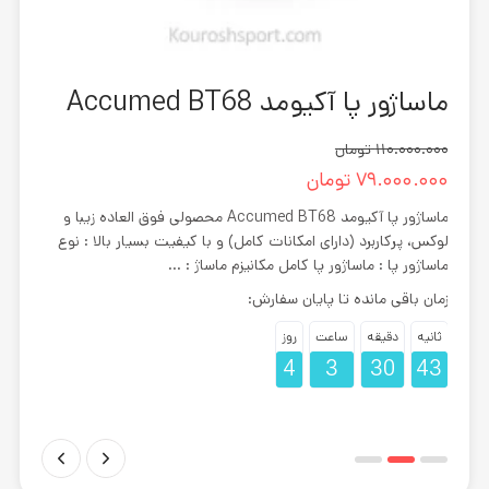
ماساژور پا آکیومد Accumed BT68
دوچرخ
110.000.000
تومان
0.000
79.000.000
تومان
.000
ماساژور پا آکیومد Accumed BT68 محصولی فوق العاده زیبا و
لوکس، پرکاربرد (دارای امکانات کامل) و با کیفیت بسیار بالا : نوع
عملکر
ومد
ماساژور پا : ماساژور پا کامل مکانیزم ماساژ : ...
خوبی 
زمان باقی مانده تا پایان سفارش:
زمان 
ثانیه
دقیقه
ساعت
روز
ثانیه
42
4
3
30
42