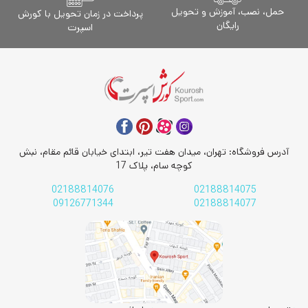
حمل، نصب، آموزش و تحویل
پرداخت در زمان تحویل با کورش
رایگان
اسپرت
آدرس فروشگاه: تهران، میدان هفت تیر، ابتدای خیابان قائم مقام، نبش
کوچه سام، پلاک 17
02188814076
02188814075
09126771344
02188814077