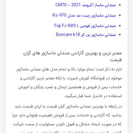
صندلی ماساژ آکیومد CM70 – 2021
صندلی ماساژور زنیت مد مدل Ks-970
صندلی ماساژور فوجی Fuji FJ-889 L
صندلی ماساژور بن کر Boncare k18
معتبر ترین و بهترین گارانتی صندلی ماساژور های گران
قیمت
لازم به ذکر است تمام موارد بالا و تمام مدل های صندلی ماساژور
موجود در
فروشگاه کورش اسپرت
با ارائه معتبر ترین گارانتی و
خدمات پس از فروش و همچنین ارسال و نصب رایگان و آموزش
استفاده در اختیار شما قرار میگیرد.
در رابطه با
بهترین صندلی ماساژور گران قیمت
یا ارزان قیمت باید
بدانید که گارانتی و خدمات پس از فروش اهیمیت فراوانی دارد چرا
که در صورت ایجاد مشکل و قبول نکردن مسئولیت از سمت شرکت
گارانتی کننده و یا نبود قطعات آن دستگاه شما ضرری چند صد