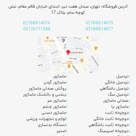
آدرس فروشگاه: تهران، میدان هفت تیر، ابتدای خیابان قائم مقام، نبش
کوچه سام، پلاک 17
02188814076
02188814075
09126771344
02188814077
تردمیل
ماساژور
تردمیل خانگی
ماساژور گردن
تردمیل باشگاهی
روکش صندلی ماساژور
تردمیل سگ
پشتی و بالشتک ماساژور
صندلی ماساژور
ماساژور سر
ماساژور پا
ماساژور چشم
دوچرخه ثابت
ماساژور دستی
دوچرخه ثابت خانگی
لوازم و تجهیزات ورزشی
دوچرخه ثابت باشگاهی
دستگاه بدنسازی
دوچرخه اسپینینگ
استپر