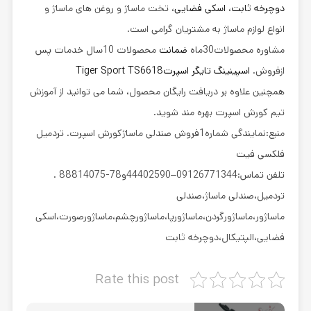
دوچرخه ثابت
،
اسکی فضایی
، تخت ماساژ و روغن های ماساژ و
انواع لوازم ماساژ به مشتریان گرامی است.
مشاوره محصولات30ماه
ضمانت
محصولات 10سال خدمات پس
ازفروش.
اسپینینگ تایگر اسپرتTiger Sport TS6618
همچنین علاوه بر دریافت رایگان محصول، شما می توانید از آموزش
تیم کورش اسپرت بهره مند شوید.
منبع:نمایندگی شماره1فروش صندلی ماساژکورش اسپرت. تردمیل
فلکسی فیت
تلفن تماس:09126771344–44402590و78-88814075 .
تردمیل،صندلی ماساژ،صندلی
ماساژور،ماساژورگردن،ماساژورپا،ماساژورچشم،ماساژورصورت،اسکی
فضایی،الپتیکال،دوچرخه ثابت
Rate this post