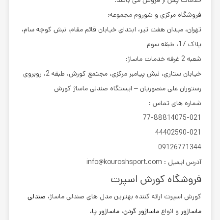
خدمات پس از فروش می باشد.
فروشگاه مرکزی و شوروم مجموعه:
تهران، میدان هفت تیر، ابتدای خیابان قائم مقام، نبش کوچه سام،
پلاک 17، طبقه سوم
شعبه 2 غرفه خدمات ماساژ:
خیابان ستاری، نبش پیامبر مرکزی، مجتمع کورش، طبقه 2، روبروی
رستوران علی منصوریان – ایستگاه صندلی ماساژ کورش
شماره های تماس :
77-88814075-021
44402590-021
09126771344
آدرس ایمیل : info@kouroshsport.com
فروشگاه کورش اسپرت
کورش اسپرت ارائه کننده بهترین مدل های
صندلی ماساژ
،
صندلی
ماساژور
و انواع
ماساژور گردن
،
ماساژور پا
،