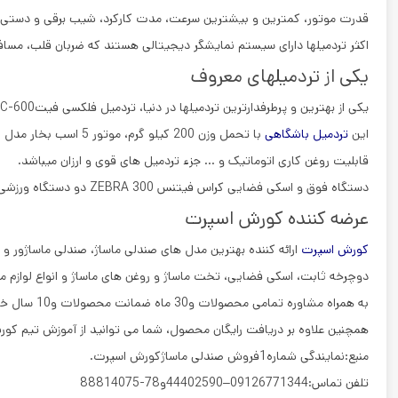
قدرت موتور، کمترین و بیشترین سرعت، مدت کارکرد، شیب برقی و دستی و ح
اکثر تردمیلها دارای سیستم نمایشگر دیجیتالی هستند که ضربان قلب، مساف
یکی از تردمیلهای معروف
یکی از بهترین و پرطرفدارترین تردمیلها در دنیا، تردمیل فلکسی فیتFlexiFit C-600 می باشد.
این
تردمیل باشگاهی
با تحمل وزن 200 کیلو گرم، موتور 5 اسب بخار مدل AC که مناسب باشگاه ها برای استفاده طولانی مدت میباشد.
قابلیت روغن کاری اتوماتیک و … جزء تردمیل های قوی و ارزان میباشد.
دستگاه فوق و اسکی فضایی کراس فیتنس ZEBRA 300 دو دستگاه ورزشی بسیار مفید برای ورزش در منزل می باشند.
عرضه کننده کورش اسپرت
کورش اسپرت
ارائه کننده بهترین مدل های صندلی ماساژ، صندلی ماساژور و ان
دوچرخه ثابت، اسکی فضایی، تخت ماساژ و روغن های ماساژ و انواع لوازم م
به همراه مشاوره تمامی محصولات و30 ماه ضمانت محصولات و10 سال خدمات پس ازفروش. تردمیل فلکسی فیتFlexiFit C-600
همچنین علاوه بر دریافت رایگان محصول، شما می توانید از آموزش تیم کو
منبع:نمایندگی شماره1فروش صندلی ماساژکورش اسپرت.
تلفن تماس:09126771344–44402590و78-88814075