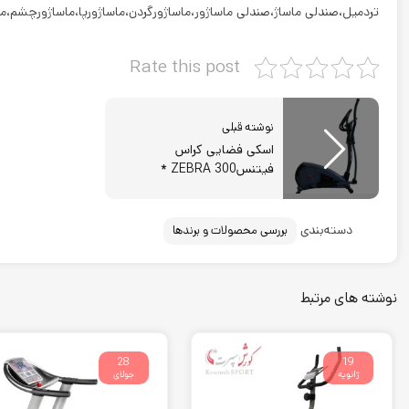
تردمیل،صندلی ماساژ،صندلی ماساژور،ماساژورگردن،ماساژورپا،ماساژورچشم،
Rate this post
نوشته قبلی
اسکی فضایی کراس
فیتنسZEBRA 300 *
دسته‌بندی
بررسی محصولات و برندها
نوشته های مرتبط
28
19
ژانویه
جولای