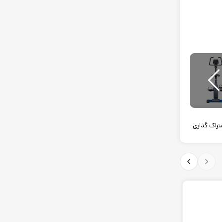
راک گذاری
20
13
آگوست
فوریه