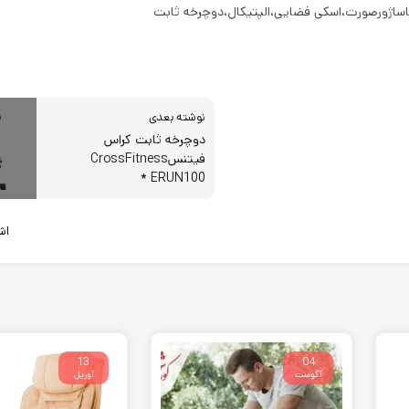
ماساژورصورت،اسکی فضایی،الپتیکال،دوچرخه ثابت
نوشته بعدی
دوچرخه ثابت کراس
فیتنسCrossFitness
ERUN100 *
اشت
13
04
آگوست
آوریل