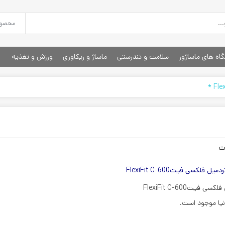
اه های ماساژور
سلامت و تندرستی
ماساژ و ریکاوری
ورزش و تغذیه
ت
ردمیل فلکسی فیتFlexiFit C-600
FlexiFit C-600
نیا موجود است.