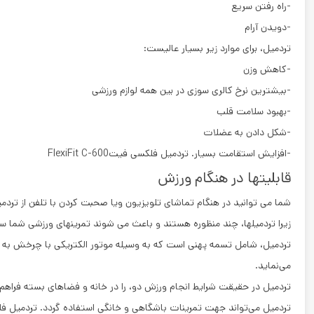
-راه رفتن سریع
-دویدن آرام
تردمیل، برای موارد زیر بسیار عالیست:
-کاهش وزن
-بیشترین نرخ کالری سوزی در بین همه لوازم ورزشی
-بهبود سلامت قلب
-شکل دادن به عضلات
-افزایش استقامت بسیار. تردمیل فلکسی فیتFlexiFit C-600
قابلیتها در هنگام ورزش
شما می توانید در هنگام تماشای تلویزیون ویا صحبت کردن با تلفن از تردمی
زیرا تردمیلها، چند منظوره هستند و باعث می شوند تمرینهای ورزشی شما سر
تردمیل، شامل تسمه پهنی است که به وسیله موتور الکتریکی با چرخش به دور
می‌نماید.
تردمیل در حقیقت شرایط انجام ورزش دو، را در خانه و فضاهای بسته فراهم 
تردمیل می‌تواند جهت تمرینات باشگاهی و خانگی استفاده گردد. تردمیل فلکسی فیت600