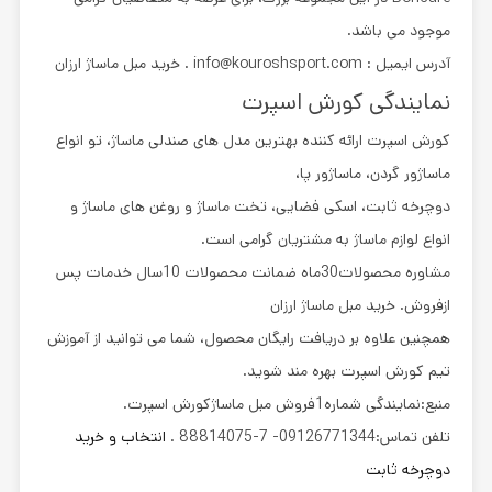
موجود می باشد.
آدرس ایمیل : info@kouroshsport.com . خرید مبل ماساژ ارزان
نمایندگی کورش اسپرت
کورش اسپرت ارائه کننده بهترین مدل های صندلی ماساژ، تو انواع
ماساژور گردن، ماساژور پا،
دوچرخه ثابت، اسکی فضایی، تخت ماساژ و روغن های ماساژ و
انواع لوازم ماساژ به مشتریان گرامی است.
مشاوره محصولات30ماه ضمانت محصولات 10سال خدمات پس
ازفروش. خرید مبل ماساژ ارزان
همچنین علاوه بر دریافت رایگان محصول، شما می توانید از آموزش
تیم کورش اسپرت بهره مند شوید.
منبع:نمایندگی شماره1فروش مبل ماساژکورش اسپرت.
تلفن تماس:09126771344- 7-88814075 .
انتخاب و خرید
دوچرخه ثابت