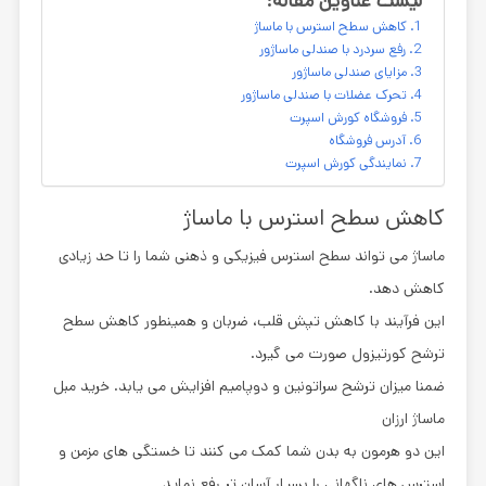
لیست عناوین مقاله:
کاهش سطح استرس با ماساژ
رفع سردرد با صندلی ماساژور
مزایای صندلی ماساژور
تحرک عضلات با صندلی ماساژور
فروشگاه کورش اسپرت
آدرس فروشگاه
نمایندگی کورش اسپرت
کاهش سطح استرس با ماساژ
ماساژ می تواند سطح استرس فیزیکی و ذهنی شما را تا حد زیادی
کاهش دهد.
این فرآیند با کاهش تپش قلب، ضربان و همینطور کاهش سطح
ترشح کورتیزول صورت می گیرد.
ضمنا میزان ترشح سراتونین و دوپامیم افزایش می یابد. خرید مبل
ماساژ ارزان
این دو هرمون به بدن شما کمک می کنند تا خستگی های مزمن و
استرس های ناگهانی را بسیار آسان تر رفع نماید.