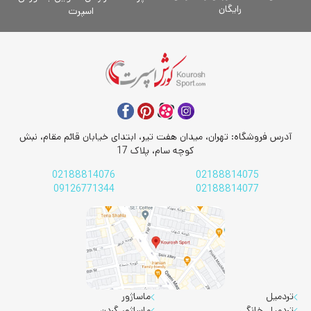
رایگان
اسپرت
آدرس فروشگاه: تهران، میدان هفت تیر، ابتدای خیابان قائم مقام، نبش
کوچه سام، پلاک 17
02188814076
02188814075
09126771344
02188814077
تردمیل
ماساژور
تردمیل خانگی
ماساژور گردن