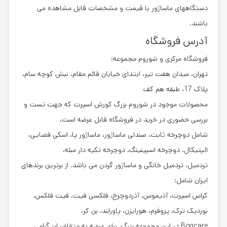
دستگاههای ماساژور با قیمت و مشخصات قابل مشاهده می
باشند.
آدرس فروشگاه
فروشگاه مرکزی و شوروم مجموعه:
تهران، میدان هفت تیر، ابتدای خیابان قائم مقام، نبش کوچه سام،
پلاک 17، طبقه هم کف
محصولات موجود در شوروم بزرگ کورش اسپرت که جهت تست و
بررسی حضوری در خرید در فروشگاه قابل عرضه است،
شامل دوچرخه ثابت، صندلی ماساژور، ماساژور پا، اسکی فضایی،
الپتیکال، دوچرخه اسپینینگ، دوچرخه تکیه دار مبله،
تردمیل، تردمیل خانگی و ماساژور گردن می باشد. از برترین برندهای
ایران شامل:
کراس اسپرت، آذیموس، آذردوچرخ، فلکسی فیت، فیت فلکس،
نوردیک ترک، پروفرم، هورایزن، پاورلند، بن کر،
Boncare در این مجموعه بزرگ، برای عرضه به متقاضیان گرامی