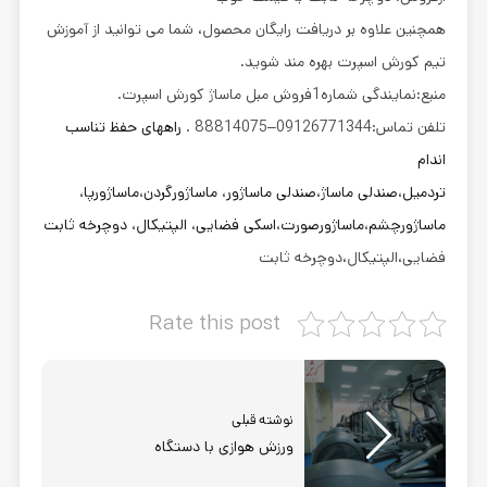
همچنین علاوه بر دریافت رایگان محصول، شما می توانید از آموزش
تیم کورش اسپرت بهره مند شوید.
منبع:نمایندگی شماره1فروش مبل ماساژ کورش اسپرت.
تلفن تماس:09126771344–88814075 .
راههای حفظ تناسب
اندام
تردمیل
،
صندلی ماساژ
،
صندلی ماساژور
،
ماساژورگردن
،
ماساژورپا
،
ماساژورچشم
،
ماساژورصورت
،
اسکی فضایی
،
الپتیکال
،
دوچرخه ثابت
فضایی،الپتیکال،دوچرخه ثابت
Rate this post
نوشته قبلی
ورزش هوازی با دستگاه