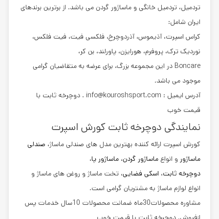
تردمیل، تردمیل خانگی و ماساژور گردن می باشد. از برترین برندهای
ایران شامل:
کراس اسپرت، آذیموس، آذردوچرخ، فلکسی فیت، فیت فلکس،
نوردیک ترک، پروفرم، هورایزن، پاورلند، بن کر،
Boncare در این مجموعه بزرگ، برای عرضه به متقاضیان گرامی
موجود می باشد.
آدرس ایمیل : info@kouroshsport.com . دوچرخه ثابت با
قیمت خوب
نمایندگی دوچرخه ثابت کورش اسپرت
کورش اسپرت ارائه کننده بهترین مدل های
صندلی ماساژ
،
صندلی
ماساژور
و انواع
ماساژور گردن
،
ماساژور پا
،
دوچرخه ثابت
،
اسکی فضایی
، تخت ماساژ و روغن های ماساژ و
انواع لوازم ماساژ به مشتریان گرامی است.
مشاوره محصولات30ماه
ضمانت
محصولات 10سال خدمات پس
ازفروش. دوچرخه ثابت با قیمت خوب