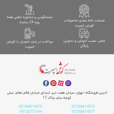
پاسخگویی و مشاوره تلفنی همه
ضمانت نامه معتبر محصولات
روزه 24 ساعته
کورش اسپرت
حمل، نصب، آموزش و تحویل
پرداخت در زمان تحویل با کورش
رایگان
اسپرت
آدرس فروشگاه: تهران، میدان هفت تیر، ابتدای خیابان قائم مقام، نبش
کوچه سام، پلاک 17
02188814076
02188814075
09126771344
02188814077