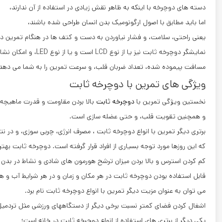
دسته‌ های دوچرخه با اینکه به ظاهر نقش زیادی در استفاده از آن ندارند،
اما باید مطابق با اصول ارگونومیک بدن انسان طراحی شده باشند،
یعنی راحتی، سلامت، و فشار نیاوردن به دست و کتف ها در هنگام تمرین د
نمایشگر دوچرخه ثابت نیز یا از نوع LCD است و یا از نوع LED، و امکان نشان دادن زمان تمرین، کالری مصرف شده،
مسافت پیموده شده، تعداد ضربان قلب، و سرعت تمرین را به شما می ‌دهد. 
ویژگی های تمرین با دوچرخه ثابت
نخستین ویژگی تمرین با
دوچرخه ثابت
بالا بردن مقاومت و قدرت ماهیچه‌
و همچنین تقویت قلب، و حتی عضله سازی است.
برتری دیگر تمرین با انواع دوچرخه ثابت ، مصرف انرژی، چربی سوزی، و در ن
که این روزها مورد توجه بسیاری از افراد قرار گرفته است. دوچرخه ثابت بهتر
کم کردن استرس و بالا بردن میزان ترشح هورمون‌ های شادی و نشاط در بدن 
قابل استفاده بودن دوچرخه ثابت در هر مکان و زمان و در هر شرایط آب و هو
می ‌توان به عنوان مزیت دیگر تمرین با انواع دوچرخه ثابت نام برد.
اشغال کردن فضای کمتر نسبت برخی دیگر از دستگاههای ورزشی مثل تردمیل
یکی دیگر از برتری‌ های استفاده از انواع دوچرخه ثابت در خانه است؛