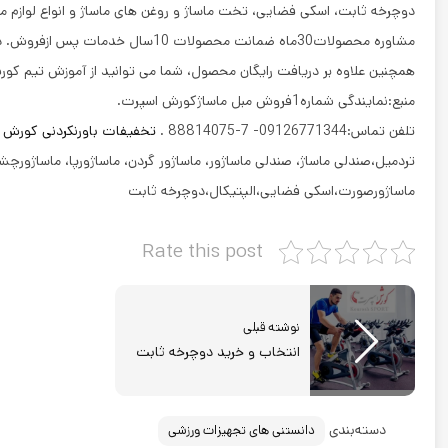
دوچرخه ثابت، اسکی فضایی، تخت ماساژ و روغن های ماساژ و انواع لوازم م
مشاوره محصولات30ماه ضمانت محصولات 10سال خدمات پس ازفروش. دوچرخه ثابت بهترین هدیه برای روز مادر
همچنین علاوه بر دریافت رایگان محصول، شما می توانید از آموزش تیم کو
منبع:نمایندگی شماره1فروش مبل ماساژکورش اسپرت.
تلفن تماس:09126771344- 7-88814075 .
تخفیفات باورنکردنی کورش ا
تردمیل،صندلی ماساژ، صندلی ماساژور، ماساژور گردن، ماساژورپا، ماساژورچش
ماساژورصورت،اسکی فضایی،الپتیکال،دوچرخه ثابت
Rate this post
نوشته قبلی
انتخاب و خرید دوچرخه ثابت
دسته‌بندی
دانستنی های تجهیزات ورزشی