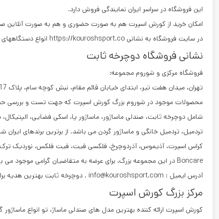
این فروشگاه در سراسر ایران نمایندگی فروش دارد.
امکان خرید از کورش اسپرت هم به صورت حضوری و هم به صورت آنلاین ص
در سایت فروشگاه به نشانی https://kouroshsport.co انواع دستگاههای ورزشی هوازی با قیمت و مشخصات قابل مشاهده می باشند.
نشانی فروشگاه دوچرخه ثابت
فروشگاه مرکزی و شوروم مجموعه:
تهران، میدان هفت تیر، ابتدای خیابان قائم مقام، نبش کوچه سام، پلاک 17، طبقه هم کف
محصولات موجود در شوروم بزرگ کورش اسپرت که جهت تست و بررسی حضور
شامل دوچرخه ثابت، صندلی ماساژور، ماساژور پا، اسکی فضایی، الپتیکال، د
تردمیل، تردمیل خانگی و ماساژور گردن می باشد. از برترین برندهای ایران شا
کراس اسپرت، آذیموس، آذردوچرخ، فلکسی فیت، فیت فلکس، نوردیک ترک، پرو
Boncare در این مجموعه بزرگ، برای عرضه به متقاضیان گرامی موجود می باشد.
آدرس ایمیل : info@kouroshsport.com . دوچرخه ثابت بهترین هدیه برای روز مادر
مرکز بزرگ کورش اسپرت
کورش اسپرت ارائه کننده بهترین مدل های صندلی ماساژ، تو انواع ماساژور گر