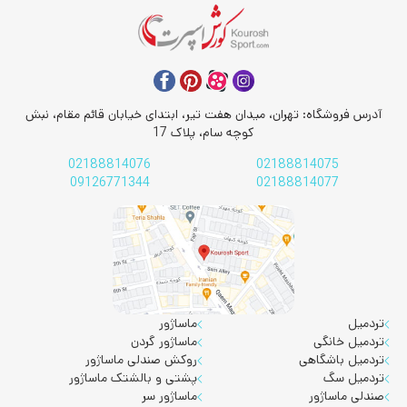
آدرس فروشگاه: تهران، میدان هفت تیر، ابتدای خیابان قائم مقام، نبش
کوچه سام، پلاک 17
02188814076
02188814075
09126771344
02188814077
تردمیل
ماساژور
تردمیل خانگی
ماساژور گردن
تردمیل باشگاهی
روکش صندلی ماساژور
تردمیل سگ
پشتی و بالشتک ماساژور
صندلی ماساژور
ماساژور سر