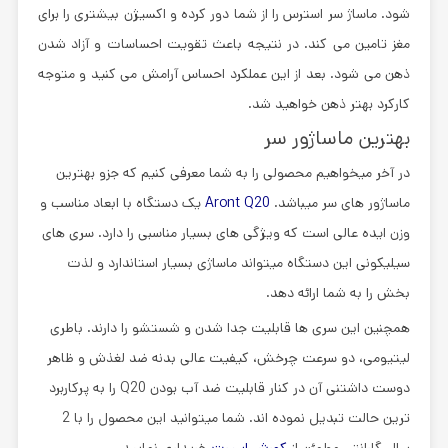
شود. ماساژ سر استرس را از شما دور کرده و اکسیژن بیشتری را برای
مغز تامین می‌ کند. در نتیجه باعث تقویت احساسات و آزاد شدن
ذهن می‌ شود. بعد از این عملکرد احساس آرامش می‌ کنید و متوجه
کارکرد بهتر ذهن خواهید شد.
بهترین ماساژور سر
در آخر میخواهیم محصولی را به شما معرفی کنیم که جزو بهترین
ماساژور های سر میباشد.
Aront Q20
یک دستگاه با ابعاد مناسب و
وزن ایده عالی است که ویژگی های بسیار مناسبی را دارد. سری های
سیلیکونی این دستگاه میتواند ماساژی بسیار استاندارد و لذت
بخش را به شما ارائه دهد.
همچنین این سری ها قابلیت جدا شدن و شستشو را دارند. باطری
لیتیومی، دو سرعت چرخش، کیفیت عالی بدنه ضد لغذش و ظاهر
دوست داشتنی آن در کنار قابلیت ضد آب بودن Q20 را به پرکاربرد
ترین حالت تبدیل نموده اند. شما میتوانید این محصول را با 2
سال گارانتی مطمئن از
کورش اسپرت
خریداری نمایید.