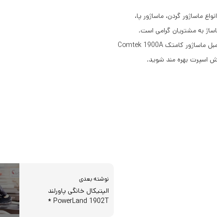
واع ماساژور گردن، ماساژور پا،
اساژ به مشتریان گرامی است.
رش اسپرت بهره مند شوید.
نوشته بعدی
الپتیکال خانگی پاورلند
PowerLand 1902T *