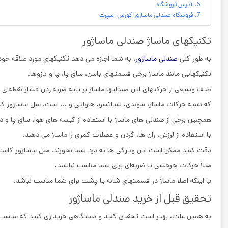
آدرس فروشگاه
فروشگاه صندلی ماساژور کورش اسپرت
تکنیکهای ماساژ صندلی ماساژور
به طور کلی
صندلی ماساژور
، به شما اجازه می ‌دهد تکنیکهای مورد علاقه خود 
تکنیکهایی مانند ماساژ برخی قسمتهای باسن، ساق پا، پا و بازوها.
طیف وسیعی از حرکتهای این صندلیها ماساژ بر پایه ضربه زدن فشار نقطه‌ای
که شبیه حرکات ماساژ، سوئدی، شیاتسو، هاوایی و … است. مبل ماساژور کامتک  1900A
همچنین برخی از صندلی ‌های ماساژ با استفاده از کیسه‌ های هوا، ساق پا و 
با استفاده از لرزش، ران ‌ها، گردن و عضلات کمری را ماساژ می ‌دهند.
دقت کنید ممکن است این ویژگی ‌ها به درد شما نخورند. مبل ماساژور کامتک tek 1900A
مثلاً حرکات چرخشی یا ضربه‌ای برای شما مناسب نباشند،
یا اینکه اصلا ماساژ در قسمتهای شانه یا پشت برای شما مناسب نباشد.
تحقیق قبل از خرید صندلی ماساژور
به همین علت، بهتر است تحقیق کنید و دستگاهی خریداری کنید که مناسب