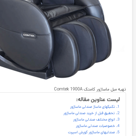
تهیه مبل ماساژور کامتک Comtek 1900A
لیست عناوین مقاله:
تکنیکهای ماساژ صندلی ماساژور
تحقیق قبل از خرید صندلی ماساژور
انواع مختلف صندلی ماساژور
خصوصیات صندلی ماساژور
صندلیهای ماساژور کورش اسپرت