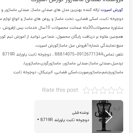
کورش اسپرت
ارائه کننده بهترین مدل های صندلی ماساژ، صندلی ماساژور و ان
دوچرخه ثابت، اسکی فضایی، تخت ماساژ و روغن های ماساژ و انواع لوازم م
مشاوره محصولات30ماه ضمانت محصولات 10سال خدمات پس ازفروش. مبل ماساژور کامتک Comtek 1900A
همچنین علاوه بر دریافت رایگان محصول، شما می توانید از آموزش تیم کو
منبع:نمایندگی شماره1فروش مبل ماساژکورش اسپرت.
تلفن تماس:09126771344–88814075 . دوچرخه ثابت پاورلند 8719R
تردمیل،صندلی ماساژ،صندلی ماساژور، ماساژورگردن،ماساژورپا،
ماساژورچشم،ماساژورصورت،اسکی فضایی، الپتیکال، دوچرخه ثابت
Rate this post
نوشته قبلی
دوچرخه ثابت پاورلند 8719R *