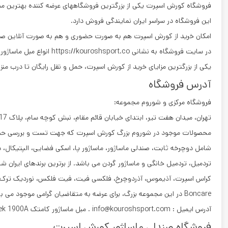
فروشگاه کورش اسپرت یکی از بزرگترین فروشگاههای عرضه کننده بهترین مب
این فروشگاه در سراسر ایران نمایندگی فروش دارد.
امکان خرید از کورش اسپرت هم به صورت حضوری و هم به صورت آنلاین ص
در سایت فروشگاه به نشانی https://kouroshsport.co انواع مبل ماساژور با قیمت و مشخصات قابل مشاهده می باشند.
یکی از بزرگترین مزایای خرید از کورش اسپرت، حمل و نقل رایگان تا درب منز
آدرس فروشگاه
فروشگاه مرکزی و شوروم مجموعه:
تهران، میدان هفت تیر، ابتدای خیابان قائم مقام، نبش کوچه سام، پلاک 17، طبقه هم کف
محصولات موجود در شوروم بزرگ کورش اسپرت که جهت تست و بررسی حضور
شامل دوچرخه ثابت، صندلی ماساژور، ماساژور پا، اسکی فضایی، الپتیکال، د
تردمیل، تردمیل خانگی و ماساژور گردن می باشد. از برترین برندهای ایران شا
کراس اسپرت، آذیموس، آذردوچرخ، فلکسی فیت، فیت فلکس، نوردیک ترک، پرو
Boncare در این مجموعه بزرگ، برای عرضه به متقاضیان گرامی موجود می باشد.
آدرس ایمیل : info@kouroshsport.com . مبل ماساژور کامتک Comtek 1900A
فروشگاه صندلی ماساژور کورش اسپرت