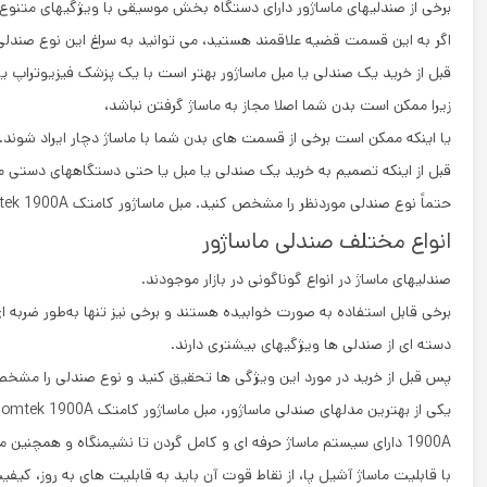
برخی از صندلیهای ماساژور دارای دستگاه بخش موسیقی با ویژگیهای متنوع
اگر به این قسمت قضیه علاقمند هستید، می ‌توانید به سراغ این نوع صندلی‌
قبل از خرید یک صندلی یا مبل ماساژور بهتر است با یک پزشک فیزیوتراپ
زیرا ممکن است بدن شما اصلا مجاز به ماساژ گرفتن نباشد،
یا اینکه ممکن است برخی از قسمت ‌های بدن شما با ماساژ دچار ایراد شوند.
قبل از اینکه تصمیم به خرید یک صندلی یا مبل یا حتی دستگاههای دستی م
حتماً نوع صندلی موردنظر را مشخص کنید. مبل ماساژور کامتک Comtek 1900A
انواع مختلف صندلی ماساژور
صندلیهای ماساژ در انواع گوناگونی در بازار موجودند.
برخی قابل استفاده به صورت خوابیده هستند و برخی نیز تنها به‌طور ضربه‌ ای
دسته ‌ای از صندلی‌ ها ویژگیهای بیشتری دارند.
پس قبل از خرید در مورد این ویژگی ‌ها تحقیق کنید و نوع صندلی را مشخص
یکی از بهترین مدلهای صندلی ماساژور، مبل ماساژور کامتک Comtek 1900A می باشد.
1900A دارای سیستم ماساژ حرفه ای و کامل گردن تا نشیمنگاه و همچنین ماساژور پا فوق العاده،
با قابلیت ماساژ آشیل پا، از نقاط قوت آن باید به قابلیت های به روز، کیفیت