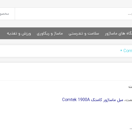
اه های ماساژور
سلامت و تندرستی
ماساژ و ریکاوری
ورزش و تغذیه
ت
یمت،
مبل ماساژور کامتک Comtek 1900A
…