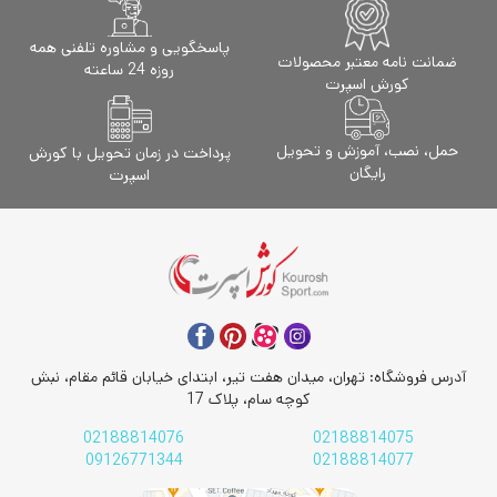
پاسخگویی و مشاوره تلفنی همه
ضمانت نامه معتبر محصولات
روزه 24 ساعته
کورش اسپرت
حمل، نصب، آموزش و تحویل
پرداخت در زمان تحویل با کورش
رایگان
اسپرت
آدرس فروشگاه: تهران، میدان هفت تیر، ابتدای خیابان قائم مقام، نبش
کوچه سام، پلاک 17
02188814076
02188814075
09126771344
02188814077