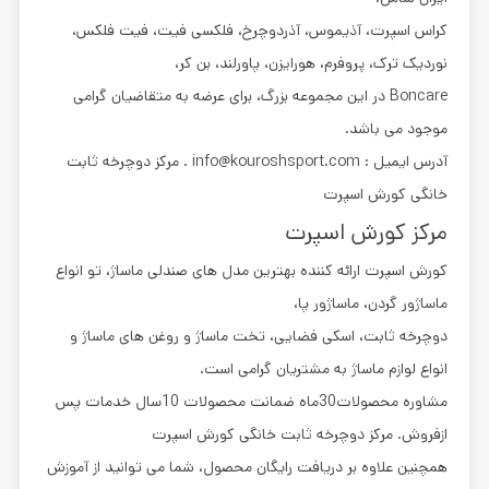
کراس اسپرت، آذیموس، آذردوچرخ، فلکسی فیت، فیت فلکس،
نوردیک ترک، پروفرم، هورایزن، پاورلند، بن کر،
Boncare در این مجموعه بزرگ، برای عرضه به متقاضیان گرامی
موجود می باشد.
آدرس ایمیل : info@kouroshsport.com . مرکز دوچرخه ثابت
خانگی کورش اسپرت
مرکز کورش اسپرت
کورش اسپرت ارائه کننده بهترین مدل های صندلی ماساژ، تو انواع
ماساژور گردن، ماساژور پا،
دوچرخه ثابت، اسکی فضایی، تخت ماساژ و روغن های ماساژ و
انواع لوازم ماساژ به مشتریان گرامی است.
مشاوره محصولات30ماه ضمانت محصولات 10سال خدمات پس
ازفروش. مرکز دوچرخه ثابت خانگی کورش اسپرت
همچنین علاوه بر دریافت رایگان محصول، شما می توانید از آموزش