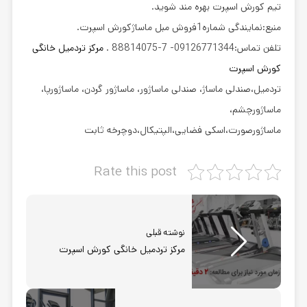
تیم کورش اسپرت بهره مند شوید.
منبع:نمایندگی شماره1فروش مبل ماساژکورش اسپرت.
تلفن تماس:09126771344- 7-88814075 .
مرکز تردمیل خانگی
کورش اسپرت
تردمیل،صندلی ماساژ، صندلی ماساژور، ماساژور گردن، ماساژورپا،
ماساژورچشم،
ماساژورصورت،اسکی فضایی،الپتیکال،دوچرخه ثابت
Rate this post
نوشته قبلی
مرکز تردمیل خانگی کورش اسپرت