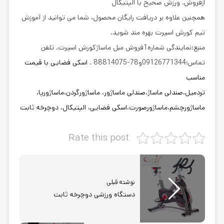
ازفروش. ورزش صحیح با الپتیکال
همچنین علاوه بر دریافت رایگان محصول، شما می توانید از آموزش
تیم کورش اسپرت بهره مند شوید.
منبع:نمایندگی شماره1فروش مبل ماساژکورش اسپرت. تلفن
تماس:09126771344و78-88814075 .
اسکی فضایی با قیمت
مناسب
تردمیل
،
صندلی ماساژ
،
صندلی ماساژور
،
ماساژورگردن
،
ماساژورپا
،
ماساژورچشم
،
ماساژورصورت
،
اسکی فضایی
،
الپتیکال
،
دوچرخه ثابت
Rate this post
نوشته قبلی
دستگاه ورزشی دوچرخه ثابت