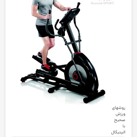
روشهای
ورزش
صحیح
با
الپتیکال