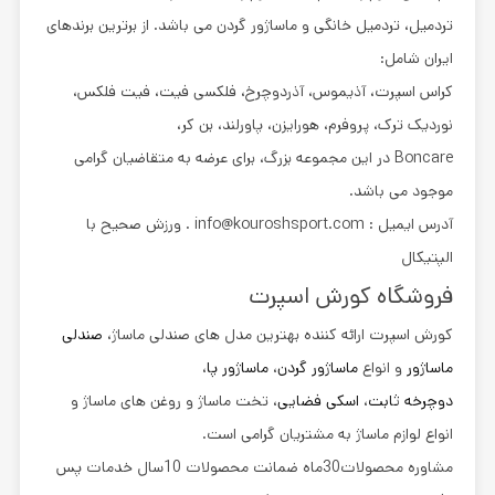
تردمیل، تردمیل خانگی و ماساژور گردن می باشد. از برترین برندهای
ایران شامل:
کراس اسپرت، آذیموس، آذردوچرخ، فلکسی فیت، فیت فلکس،
نوردیک ترک، پروفرم، هورایزن، پاورلند، بن کر،
Boncare در این مجموعه بزرگ، برای عرضه به متقاضیان گرامی
موجود می باشد.
آدرس ایمیل : info@kouroshsport.com . ورزش صحیح با
الپتیکال
فروشگاه کورش اسپرت
کورش اسپرت ارائه کننده بهترین مدل های
صندلی ماساژ
،
صندلی
ماساژور
و انواع
ماساژور گردن
،
ماساژور پا
،
دوچرخه ثابت
،
اسکی فضایی
، تخت ماساژ و روغن های ماساژ و
انواع لوازم ماساژ به مشتریان گرامی است.
مشاوره محصولات30ماه
ضمانت
محصولات 10سال خدمات پس