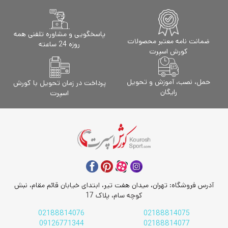
پاسخگویی و مشاوره تلفنی همه
ضمانت نامه معتبر محصولات
روزه 24 ساعته
کورش اسپرت
حمل، نصب، آموزش و تحویل
پرداخت در زمان تحویل با کورش
رایگان
اسپرت
آدرس فروشگاه: تهران، میدان هفت تیر، ابتدای خیابان قائم مقام، نبش
کوچه سام، پلاک 17
02188814076
02188814075
09126771344
02188814077