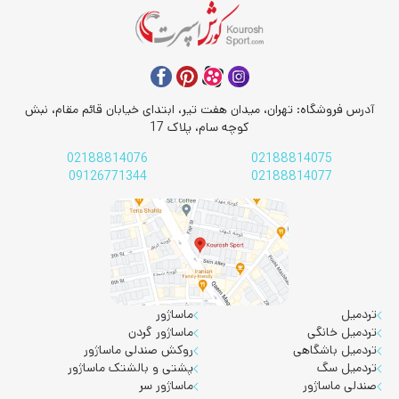
آدرس فروشگاه: تهران، میدان هفت تیر، ابتدای خیابان قائم مقام، نبش
کوچه سام، پلاک 17
02188814076
02188814075
09126771344
02188814077
تردمیل
ماساژور
تردمیل خانگی
ماساژور گردن
تردمیل باشگاهی
روکش صندلی ماساژور
تردمیل سگ
پشتی و بالشتک ماساژور
صندلی ماساژور
ماساژور سر