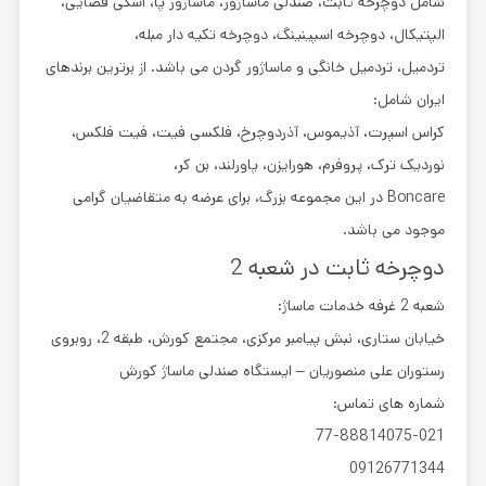
شامل دوچرخه ثابت، صندلی ماساژور، ماساژور پا، اسکی فضایی،
الپتیکال، دوچرخه اسپینینگ، دوچرخه تکیه دار مبله،
تردمیل، تردمیل خانگی و ماساژور گردن می باشد. از برترین برندهای
ایران شامل:
کراس اسپرت، آذیموس، آذردوچرخ، فلکسی فیت، فیت فلکس،
نوردیک ترک، پروفرم، هورایزن، پاورلند، بن کر،
Boncare در این مجموعه بزرگ، برای عرضه به متقاضیان گرامی
موجود می باشد.
دوچرخه ثابت در شعبه 2
شعبه 2 غرفه خدمات ماساژ:
خیابان ستاری، نبش پیامبر مرکزی، مجتمع کورش، طبقه 2، روبروی
رستوران علی منصوریان – ایستگاه صندلی ماساژ کورش
شماره های تماس:
77-88814075-021
09126771344