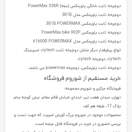
دوچرخه ثابت خانگی پاورمکس (مبله) PowerMax 338R
دوچرخه ثابت پاورمکس مدل 381B
دوچرخه ثابت پاورمکس 381B POWERMAX
دوچرخه ثابت پاورمکس PowerMax bike 902P
دوچرخه ثابت پاورمکس مدل 61600R POWERMAX
انواع پرطرفدار دیگر شامل دوچرخه ثابت cytech، اسپينينگ
cytech، دوچرخه cytech،
دوچرخه ثابت پاورمكس، دوچرخه powermax می باشند.
خرید مستقیم از شوروم فروشگاه
فروشگاه مرکزی و شوروم مجموعه:
تهران، میدان هفت تیر، ابتدای خیابان قائم مقام، نبش کوچه سام،
پلاک 17، طبقه هم کف
محصولات موجود در شوروم بزرگ کورش اسپرت که جهت تست و
بررسی حضوری در خرید در فروشگاه قابل عرضه است،