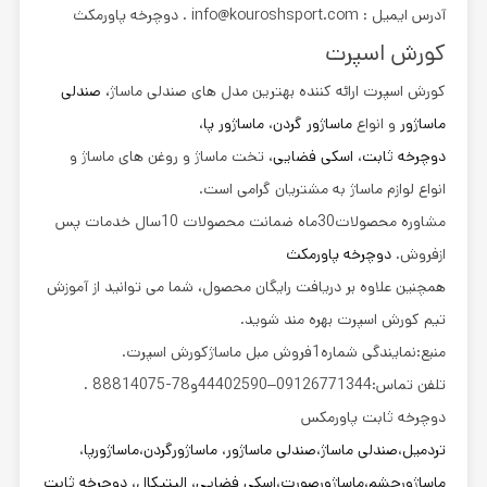
آدرس ایمیل : info@kouroshsport.com . دوچرخه پاورمكث
کورش اسپرت
کورش اسپرت ارائه کننده بهترین مدل های
صندلی ماساژ
،
صندلی
ماساژور
و انواع
ماساژور گردن
،
ماساژور پا
،
دوچرخه ثابت
،
اسکی فضایی
، تخت ماساژ و روغن های ماساژ و
انواع لوازم ماساژ به مشتریان گرامی است.
مشاوره محصولات30ماه
ضمانت
محصولات 10سال خدمات پس
ازفروش.
دوچرخه پاورمكث
همچنین علاوه بر دریافت رایگان محصول، شما می توانید از آموزش
تیم کورش اسپرت بهره مند شوید.
منبع:نمایندگی شماره1فروش مبل ماساژکورش اسپرت.
تلفن تماس:09126771344–44402590و78-88814075 .
دوچرخه ثابت پاورمكس
تردمیل
،
صندلی ماساژ
،
صندلی ماساژور
،
ماساژورگردن
،
ماساژورپا
،
ماساژورچشم
،
ماساژورصورت
،
اسکی فضایی
،
الپتیکال
،
دوچرخه ثابت