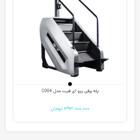
پله برقی پرو آی فیت مدل C004
393.000.000
تومان