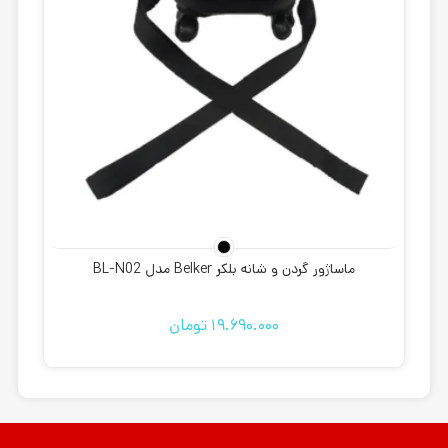
ماساژور گردن و شانه بلکر Belker مدل BL-N02
19.690.000
تومان