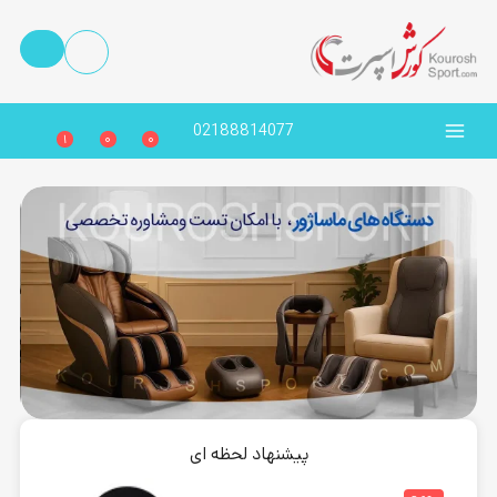
02188814077
1
0
0
پیشنهاد لحظه ای