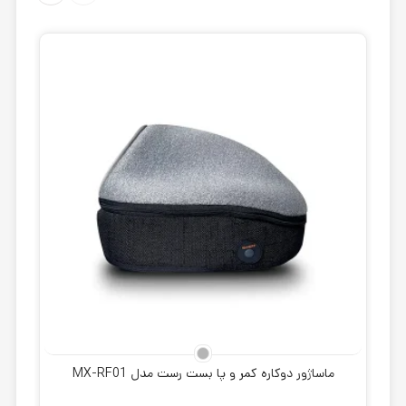
ماساژور دوکاره کمر و پا بست رست مدل MX-RF01