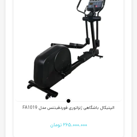
الپتیکال باشگاهی ژنراتوری فوردفیتنس مدل FA1019
265.000.000
تومان