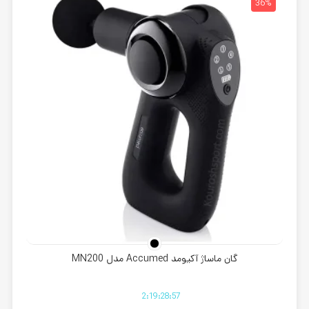
32%
36%
گان ماساژ آکیومد Accumed مدل MN200
2
:
19
:
28
:
56