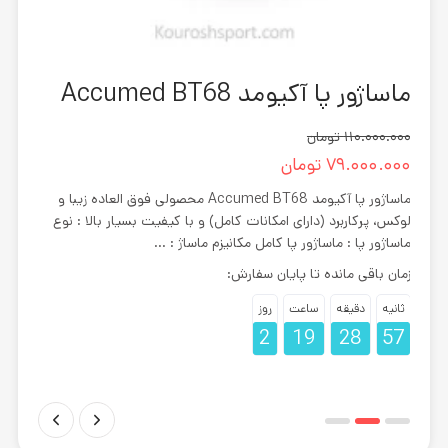
ماساژور پا آکیومد Accumed BT68
دوچرخ
110.000.000
تومان
0.000
79.000.000
تومان
.000
ماساژور پا آکیومد Accumed BT68 محصولی فوق العاده زیبا و
لوکس، پرکاربرد (دارای امکانات کامل) و با کیفیت بسیار بالا : نوع
عملکر
ومد
ماساژور پا : ماساژور پا کامل مکانیزم ماساژ : ...
خوبی 
زمان باقی مانده تا پایان سفارش:
زمان 
پیشنه
ثانیه
دقیقه
ساعت
روز
2
19
28
56