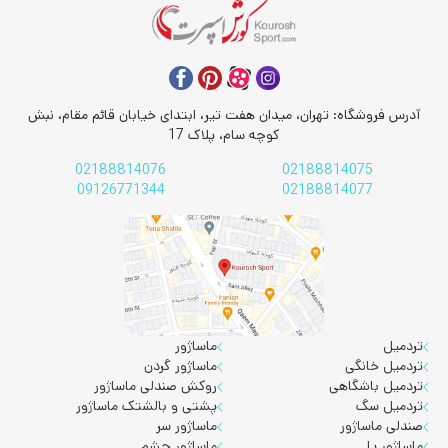
آدرس فروشگاه: تهران، میدان هفت تیر، ابتدای خیابان قائم مقام، نبش
کوچه سام، پلاک 17
02188814076
02188814075
09126771344
02188814077
تردمیل
ماساژور
تردمیل خانگی
ماساژور گردن
تردمیل باشگاهی
روکش صندلی ماساژور
تردمیل سگ
پشتی و بالشتک ماساژور
صندلی ماساژور
ماساژور سر
ماساژور پا
ماساژور چشم