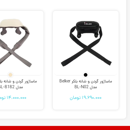
ماساژور گردن و شانه بلکر Belker
مدل BL-N02
مدل BL-8182
19.690.000
تومان
14.000.000
توم