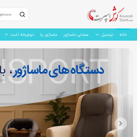
خانه
تردمیل
صندلی ماساژور
ماساژور پا
دوچرخه ثابت