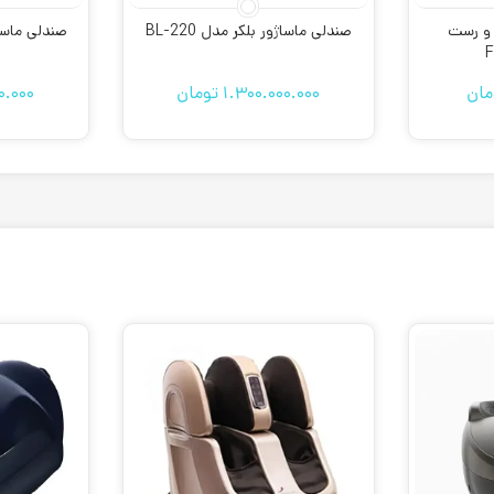
 و رست
صندلی ماساژور بلکر مدل BL-220
صندلی ماساژور
F
مان
1.300.000.000
تومان
0.000