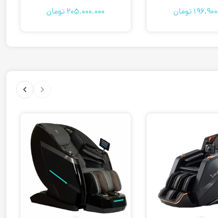
196.900
تومان
205.000.000
تومان