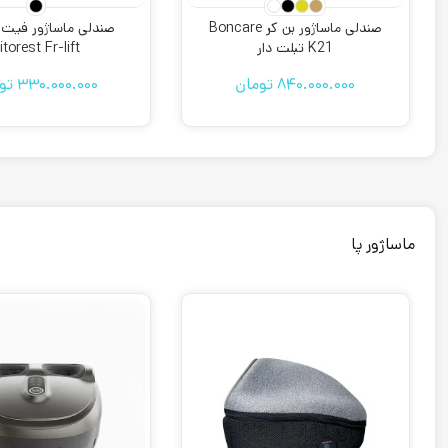
صندلی ماساژور بن کر Boncare
صندلی ماساژور فیت
K21 تبلت دار
itorest Fr-lift
840.000.000
تومان
330.000.000
تو
ماساژور پا