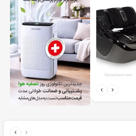
80.000.000
تومان
68.000.000
تومان
دوچرخه ثابت سای
خوبی برخوردار است و پایداری آن هنگام تمرین حس بی ن
زمان باقی مانده تا پایان سفارش:
ثانیه
دقیقه
ساعت
روز
0
15
56
6