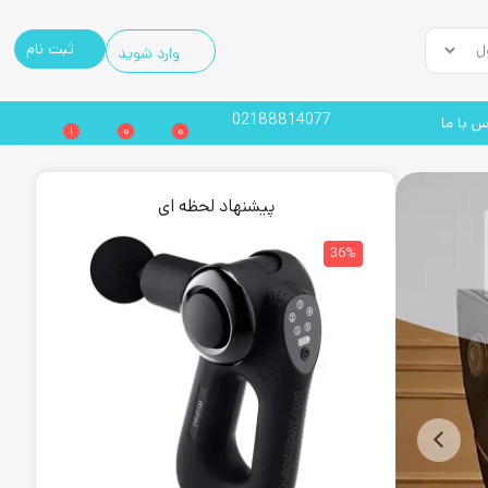
ثبت نام
وارد شوید
02188814077
س با ما
1
0
0
پیشنهاد لحظه ای
32%
36%