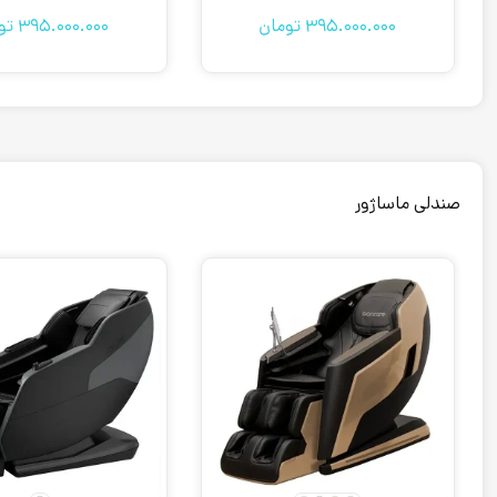
395.000.000
تومان
395.000.000
تو
صندلی ماساژور