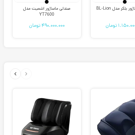
 بلکر مدل BL-Lion
صندلی ماساژور اشمیت مدل
YT7600
1.150.00
تومان
490.000.000
تومان