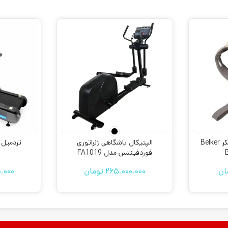
ماساژور گردن و شانه بلکر Belker
الپتیکال باشگاهی ژنراتوری
تردمیل 
فوردفیتنس مدل FA1019
ان
265.000.000
تومان
.000