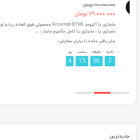
110.000.000
تومان
79.000.000
تومان
ماساژور پا آکیومد Accumed BT68 محصولی فوق العاده ز
ماساژور پا : ماساژور پا کامل مکانیزم ماساژ : ...
زمان باقی مانده تا پایان سفارش:
ثانیه
دقیقه
ساعت
روز
4
15
56
6
جدیدترین