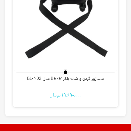
ماساژور گردن و شانه بلکر Belker مدل BL-N02
19.690.000
تومان