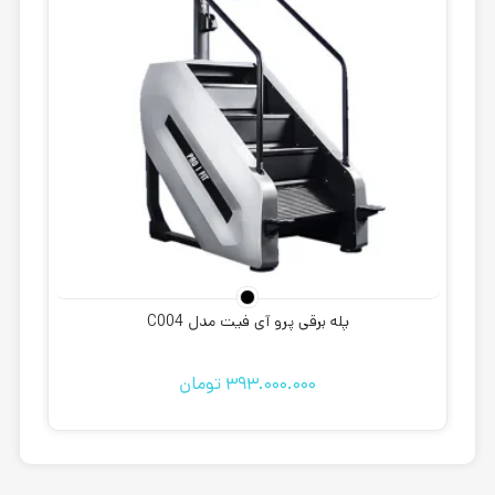
پله برقی پرو آی فیت مدل C004
393.000.000
تومان