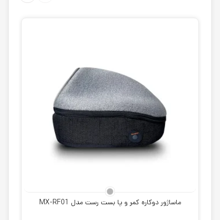
ماساژور دوکاره کمر و پا بست رست مدل MX-RF01