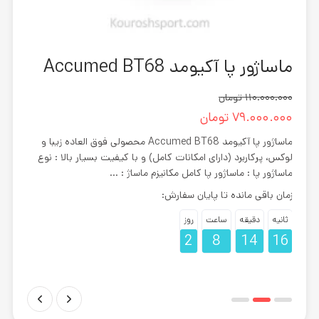
ماساژور پا آکیومد Accumed BT68
دوچرخ
110.000.000
تومان
0.000
79.000.000
تومان
.000
ماساژور پا آکیومد Accumed BT68 محصولی فوق العاده زیبا و
لوکس، پرکاربرد (دارای امکانات کامل) و با کیفیت بسیار بالا : نوع
عملکر
ومد
ماساژور پا : ماساژور پا کامل مکانیزم ماساژ : ...
خوبی 
زمان باقی مانده تا پایان سفارش:
زمان 
پیشنه
ثانیه
دقیقه
ساعت
روز
2
8
14
15