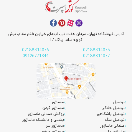
آدرس فروشگاه: تهران، میدان هفت تیر، ابتدای خیابان قائم مقام، نبش
کوچه سام، پلاک 17
02188814076
02188814075
09126771344
02188814077
تردمیل
ماساژور
تردمیل خانگی
ماساژور گردن
تردمیل باشگاهی
روکش صندلی ماساژور
تردمیل سگ
پشتی و بالشتک ماساژور
صندلی ماساژور
ماساژور سر
ماساژور پا
ماساژور چشم