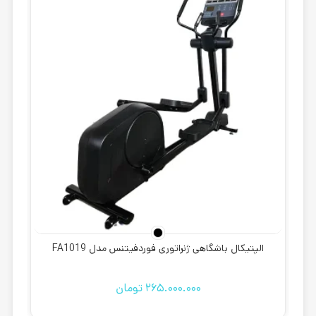
الپتیکال باشگاهی ژنراتوری فوردفیتنس مدل FA1019
265.000.000
تومان