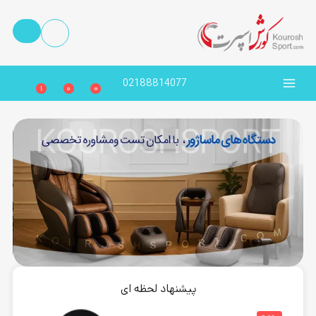
02188814077
1
0
0
پیشنهاد لحظه ای