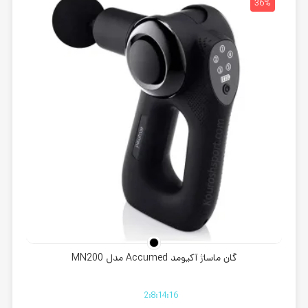
32%
36%
گان ماساژ آکیومد Accumed مدل MN200
2
:
8
:
14
:
15