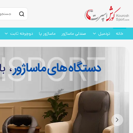
خانه
تردمیل
صندلی ماساژور
ماساژور پا
دوچرخه ثابت