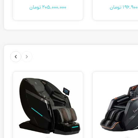
196.900
تومان
205.000.000
تومان