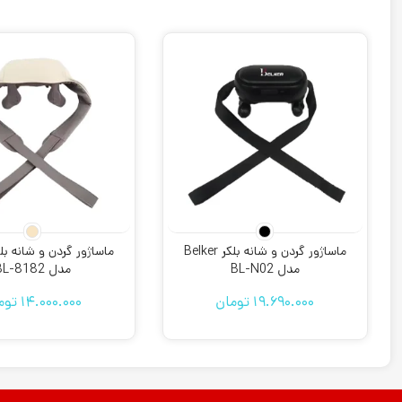
ماساژور گردن و شانه بلکر Belker
مدل BL-N02
مدل BL-8182
19.690.000
تومان
14.000.000
توم