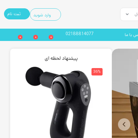
ثبت نام
وارد شوید
02188814077
س با ما
0
0
0
پیشنهاد لحظه ای
32%
36%