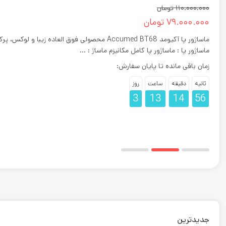
110.000.000
تومان
79.000.000
تومان
ماساژور پا آکیومد Accumed BT68 محصولی فوق العاده ز
ماساژور پا : ماساژور پا کامل مکانیزم ماساژ : ...
زمان باقی مانده تا پایان سفارش:
ثانیه
دقیقه
ساعت
روز
3
13
14
55
جدیدترین