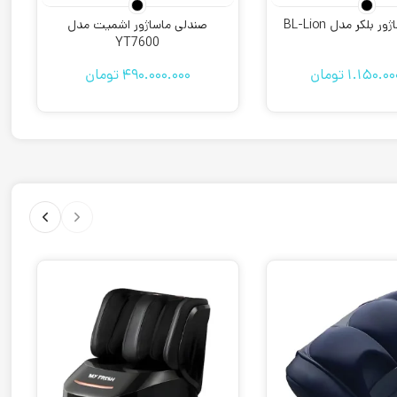
 بلکر مدل BL-Lion
صندلی ماساژور اشمیت مدل
YT7600
1.150.00
تومان
490.000.000
تومان