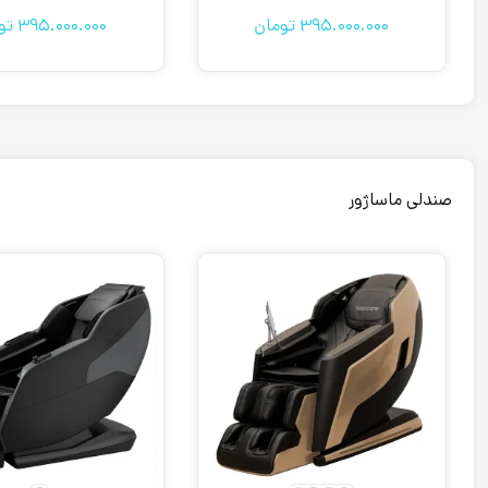
395.000.000
تومان
395.000.000
تو
صندلی ماساژور