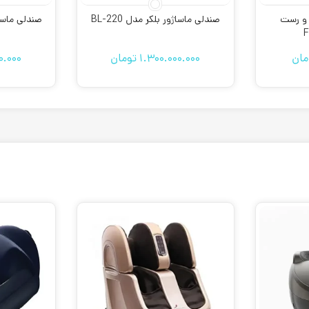
 و رست
صندلی ماساژور بلکر مدل BL-220
صندلی ماساژور
F
مان
1.300.000.000
تومان
0.000