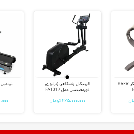
ماساژور گردن و شانه بلکر Belker
الپتیکال باشگاهی ژنراتوری
تردمیل 
فوردفیتنس مدل FA1019
ان
265.000.000
تومان
.000