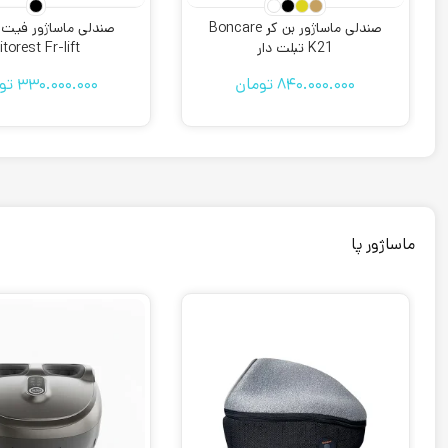
صندلی ماساژور بن کر Boncare
صندلی ماساژور فیت
K21 تبلت دار
itorest Fr-lift
840.000.000
تومان
330.000.000
تو
ماساژور پا